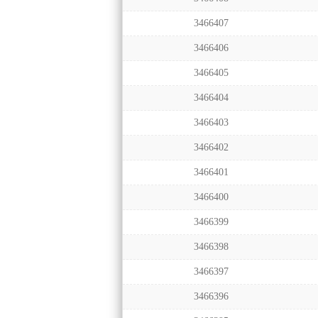
3466407
3466406
3466405
3466404
3466403
3466402
3466401
3466400
3466399
3466398
3466397
3466396