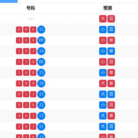
号码
预测
---
大
双
15
小
双
6
9
0
09
小
单
3
0
6
14
小
单
2
9
3
06
小
双
1
5
0
15
小
单
1
6
8
19
大
单
1
9
9
13
大
双
9
1
3
22
小
双
9
5
8
13
大
单
4
6
3
11
大
双
2
6
3
13
小
单
0
5
8