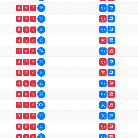
16
小
单
0
9
7
12
小
单
9
2
1
16
小
单
9
1
6
15
大
双
4
5
6
24
小
双
7
8
9
12
小
单
4
2
6
16
大
单
8
2
6
15
小
单
4
6
5
18
小
双
0
9
9
08
大
双
7
1
0
11
大
双
3
1
7
13
小
单
9
0
4
20
小
双
9
2
9