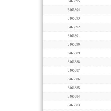
3466395
3466394
3466393
3466392
3466391
3466390
3466389
3466388
3466387
3466386
3466385
3466384
3466383