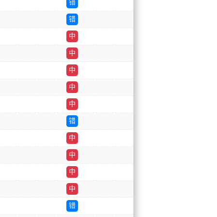
错
错
中
中
中
中
中
错
中
中
中
中
错