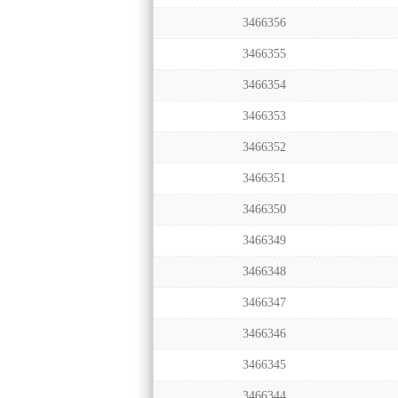
3466356
3466355
3466354
3466353
3466352
3466351
3466350
3466349
3466348
3466347
3466346
3466345
3466344