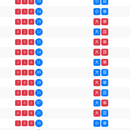
19
小
双
5
5
9
14
小
单
3
3
8
19
大
单
9
6
4
12
大
双
8
2
2
15
大
单
2
5
8
14
大
双
6
0
8
11
大
单
2
1
8
09
大
双
0
1
8
18
大
单
7
8
3
15
大
双
9
1
5
07
大
单
5
0
2
21
大
双
6
7
8
16
小
单
1
6
9