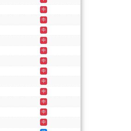
中
中
中
中
中
中
中
中
中
中
中
中