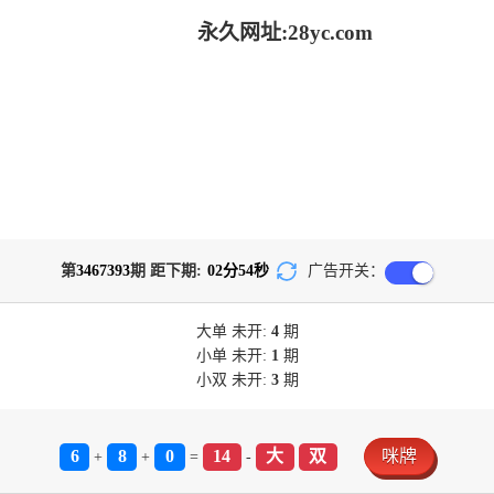
永久网址:28yc.com
第
3467393
期 距下期:
02
分
54
秒
广告开关：
大单
未开:
4
期
小单
未开:
1
期
小双
未开:
3
期
6
8
0
14
大
双
咪牌
+
+
=
-