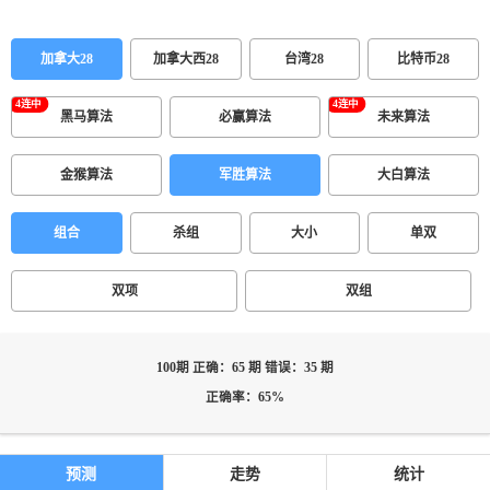
加拿大28
加拿大西28
台湾28
比特币28
黑马算法
必赢算法
未来算法
金猴算法
军胜算法
大白算法
组合
杀组
大小
单双
双项
双组
100期 正确：65 期 错误：35 期
正确率：65%
预测
走势
统计