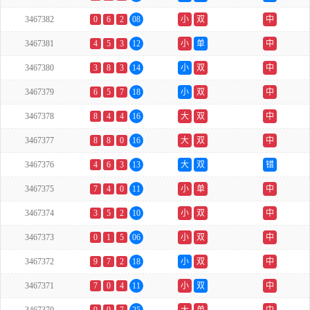
3467382
0
6
2
08
小
双
中
3467381
4
5
3
12
小
单
中
3467380
3
8
3
14
小
双
中
3467379
6
5
7
18
小
双
中
3467378
8
4
4
16
大
双
中
3467377
8
8
0
16
大
双
中
3467376
4
6
3
13
大
双
错
3467375
7
4
0
11
小
单
中
3467374
3
5
2
10
小
双
中
3467373
0
1
5
06
小
双
中
3467372
9
7
2
18
小
双
中
3467371
7
0
4
11
小
双
中