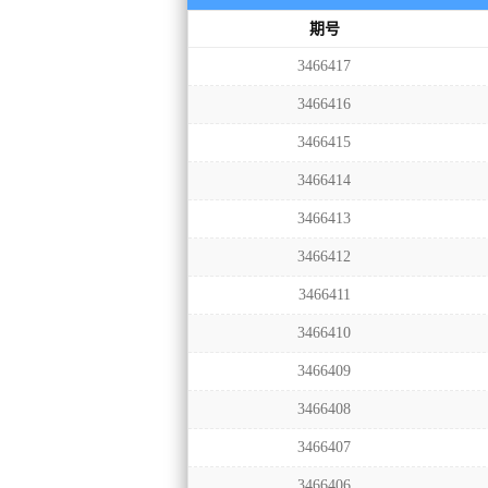
期号
3466417
3466416
3466415
3466414
3466413
3466412
3466411
3466410
3466409
3466408
3466407
3466406