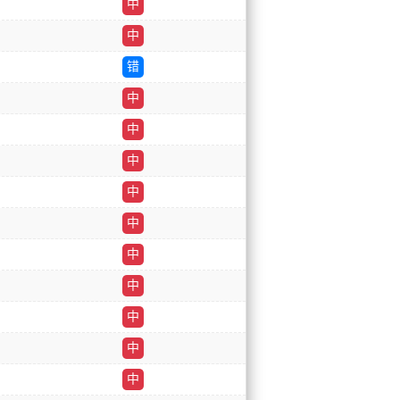
中
中
错
中
中
中
中
中
中
中
中
中
中