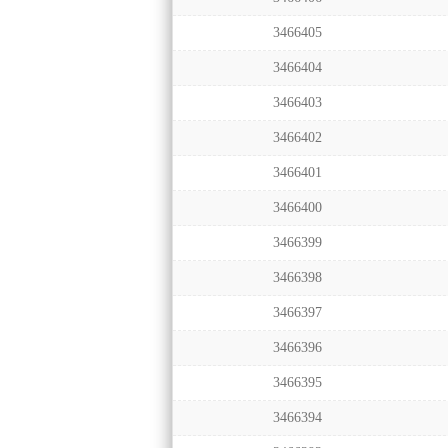
3466405
3466404
3466403
3466402
3466401
3466400
3466399
3466398
3466397
3466396
3466395
3466394