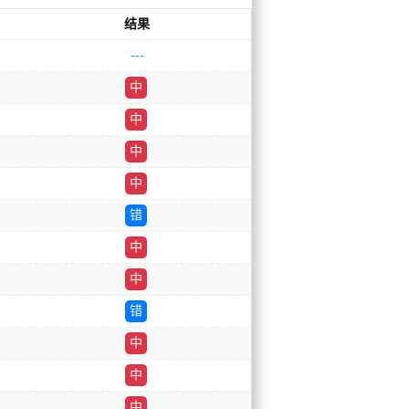
结果
---
中
中
中
中
错
中
中
错
中
中
中