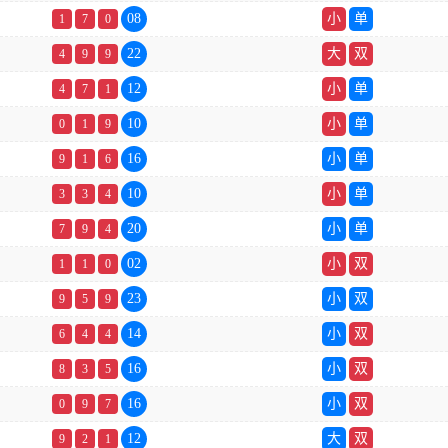
08
小
单
1
7
0
22
大
双
4
9
9
12
小
单
4
7
1
10
小
单
0
1
9
16
小
单
9
1
6
10
小
单
3
3
4
20
小
单
7
9
4
02
小
双
1
1
0
23
小
双
9
5
9
14
小
双
6
4
4
16
小
双
8
3
5
16
小
双
0
9
7
12
大
双
9
2
1