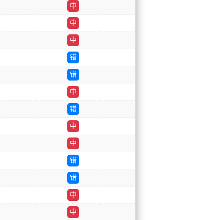
中
中
中
错
错
中
错
中
中
错
错
中
中