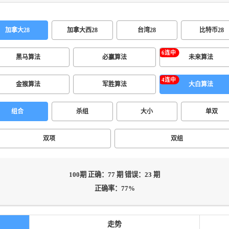
加拿大28
加拿大西28
台湾28
比特币28
黑马算法
必赢算法
未来算法
金猴算法
军胜算法
大白算法
组合
杀组
大小
单双
双项
双组
100期 正确：77 期 错误：23 期
正确率：77%
走势