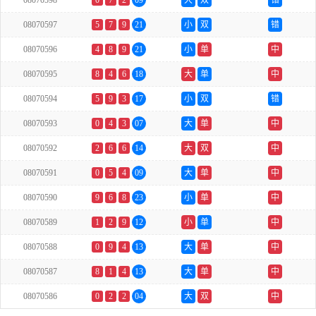
08070598
0
7
2
09
大
双
错
08070597
5
7
9
21
小
双
错
08070596
4
8
9
21
小
单
中
08070595
8
4
6
18
大
单
中
08070594
5
9
3
17
小
双
错
08070593
0
4
3
07
大
单
中
08070592
2
6
6
14
大
双
中
08070591
0
5
4
09
大
单
中
08070590
9
6
8
23
小
单
中
08070589
1
2
9
12
小
单
中
08070588
0
9
4
13
大
单
中
08070587
8
1
4
13
大
单
中
08070586
0
2
2
04
大
双
中