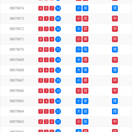
08070674
4
8
2
14
小
单
错
08070673
4
1
3
08
小
双
中
08070672
2
5
3
10
大
双
中
08070671
8
1
4
13
小
单
中
08070670
6
6
3
15
小
双
错
08070669
4
1
5
10
大
双
中
08070668
8
4
0
12
大
单
错
08070667
3
7
9
19
小
单
中
08070666
0
1
9
10
小
双
中
08070665
9
4
1
14
小
单
错
08070664
7
1
5
13
大
双
错
08070663
2
3
6
11
小
双
中