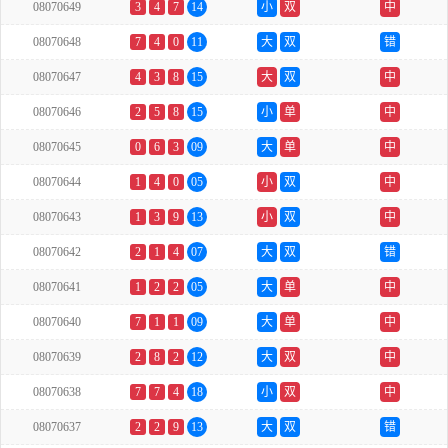
08070649
3
4
7
14
小
双
中
08070648
7
4
0
11
大
双
错
08070647
4
3
8
15
大
双
中
08070646
2
5
8
15
小
单
中
08070645
0
6
3
09
大
单
中
08070644
1
4
0
05
小
双
中
08070643
1
3
9
13
小
双
中
08070642
2
1
4
07
大
双
错
08070641
1
2
2
05
大
单
中
08070640
7
1
1
09
大
单
中
08070639
2
8
2
12
大
双
中
08070638
7
7
4
18
小
双
中
08070637
2
2
9
13
大
双
错