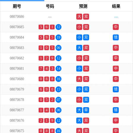
期号
号码
预测
结果
08070686
---
大
双
---
08070685
5
6
1
12
小
双
中
08070684
5
9
5
19
小
双
错
08070683
1
0
5
06
大
双
中
08070682
1
2
9
12
小
双
中
08070681
7
4
3
14
小
双
中
08070680
0
8
8
16
大
双
中
08070679
6
9
0
15
小
双
错
08070678
0
5
2
07
小
双
中
08070677
1
4
1
06
大
单
错
08070676
2
1
9
12
大
双
中
08070675
0
8
8
16
大
双
中