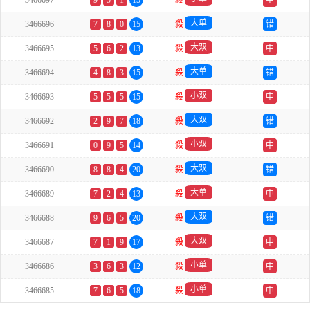
3466697
9
5
1
15
殺
中
大单
3466696
7
8
0
15
殺
错
大双
3466695
5
6
2
13
殺
中
大单
3466694
4
8
3
15
殺
错
小双
3466693
5
5
5
15
殺
中
大双
3466692
2
9
7
18
殺
错
小双
3466691
0
9
5
14
殺
中
大双
3466690
8
8
4
20
殺
错
大单
3466689
7
2
4
13
殺
中
大双
3466688
9
6
5
20
殺
错
大双
3466687
7
1
9
17
殺
中
小单
3466686
3
6
3
12
殺
中
小单
3466685
7
6
5
18
殺
中