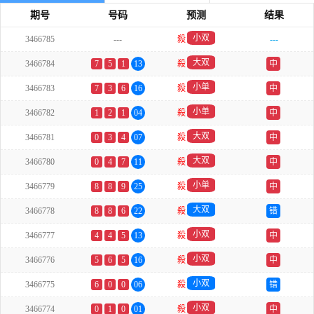
期号
号码
预测
结果
小双
3466785
---
殺
---
大双
3466784
7
5
1
13
殺
中
小单
3466783
7
3
6
16
殺
中
小单
3466782
1
2
1
04
殺
中
大双
3466781
0
3
4
07
殺
中
大双
3466780
0
4
7
11
殺
中
小单
3466779
8
8
9
25
殺
中
大双
3466778
8
8
6
22
殺
错
小双
3466777
4
4
5
13
殺
中
小双
3466776
5
6
5
16
殺
中
小双
3466775
6
0
0
06
殺
错
小双
3466774
0
1
0
01
殺
中