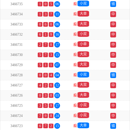
小双
3466735
1
0
5
06
殺
错
大单
3466734
1
3
7
11
殺
中
大双
3466733
0
6
0
06
殺
中
小双
3466732
6
1
9
16
殺
中
小单
3466731
2
7
8
17
殺
中
大双
3466730
5
7
3
15
殺
中
大双
3466729
5
1
1
07
殺
中
小双
3466728
0
0
4
04
殺
错
大双
3466727
4
2
6
12
殺
中
大单
3466726
0
3
0
03
殺
中
小双
3466725
3
5
9
17
殺
中
小双
3466724
7
9
8
24
殺
中
大单
3466723
6
7
2
15
殺
错