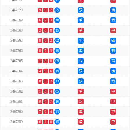
3467371
7
0
4
11
单
中
3467370
9
9
7
25
双
错
3467369
6
9
3
18
单
错
3467368
2
5
8
15
单
中
3467367
0
0
2
02
单
错
3467366
0
7
3
10
单
错
3467365
1
8
0
09
双
错
3467364
4
9
6
19
双
错
3467363
8
3
2
13
双
错
3467362
1
0
4
05
单
中
3467361
9
0
7
16
双
中
3467360
7
2
4
13
单
中
3467359
6
1
8
15
单
中