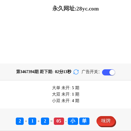
永久网址:28yc.com
第
3467394
期 距下期:
02
分
13
秒
广告开关：
大单
未开:
5
期
大双
未开:
1
期
小双
未开:
4
期
2
1
2
05
小
单
咪牌
+
+
=
-