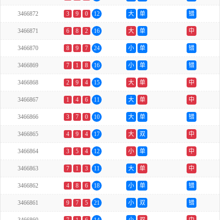
3466872
3
9
0
12
大
单
错
3466871
6
8
2
16
大
单
中
3466870
8
9
7
24
小
单
错
3466869
7
1
8
16
小
单
错
3466868
2
9
4
15
大
单
中
3466867
1
4
6
11
大
单
中
3466866
3
7
0
10
大
单
错
3466865
4
9
4
17
大
双
中
3466864
3
5
4
12
小
单
中
3466863
7
1
3
11
大
单
中
3466862
4
8
6
18
小
单
错
3466861
9
7
5
21
小
双
错