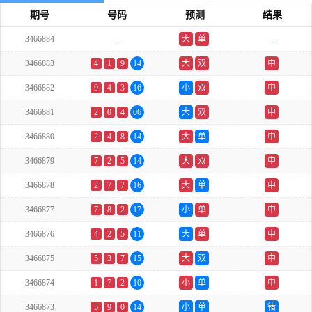
期号
号码
预测
结果
3466884
---
大
单
---
3466883
4
1
9
14
大
双
中
3466882
9
4
3
16
小
双
中
3466881
2
0
4
06
大
双
中
3466880
2
4
8
14
大
单
中
3466879
7
2
5
14
大
双
中
3466878
2
7
7
16
大
单
中
3466877
7
8
2
17
小
单
中
3466876
4
2
5
11
大
单
中
3466875
5
3
7
15
大
双
中
3466874
1
7
2
10
小
单
中
3466873
5
9
0
14
小
单
错