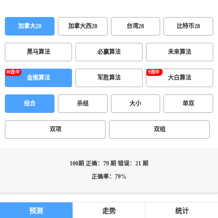
加拿大28
加拿大西28
台湾28
比特币28
黑马算法
必赢算法
未来算法
金猴算法
军胜算法
大白算法
组合
杀组
大小
单双
双项
双组
100期 正确：79 期 错误：21 期
正确率：79%
预测
走势
统计