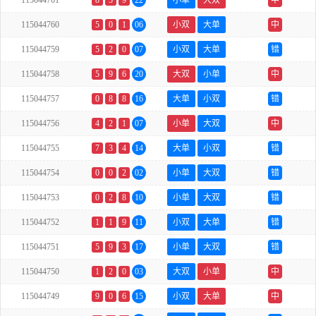
115044761
8
5
9
22
小单
大双
中
115044760
5
0
1
06
小双
大单
中
115044759
5
2
0
07
小双
大单
错
115044758
5
9
6
20
大双
小单
中
115044757
0
8
8
16
大单
小双
错
115044756
4
2
1
07
小单
大双
中
115044755
7
3
4
14
大单
小双
错
115044754
0
0
2
02
小单
大双
错
115044753
0
2
8
10
小单
大双
错
115044752
1
1
9
11
小双
大单
错
115044751
5
9
3
17
小单
大双
错
115044750
1
2
0
03
大双
小单
中
115044749
9
0
6
15
小双
大单
中