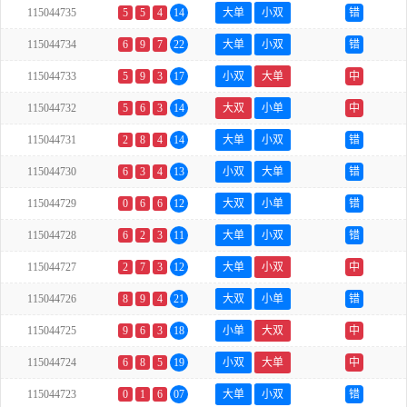
115044735
5
5
4
14
大单
小双
错
115044734
6
9
7
22
大单
小双
错
115044733
5
9
3
17
小双
大单
中
115044732
5
6
3
14
大双
小单
中
115044731
2
8
4
14
大单
小双
错
115044730
6
3
4
13
小双
大单
错
115044729
0
6
6
12
大双
小单
错
115044728
6
2
3
11
大单
小双
错
115044727
2
7
3
12
大单
小双
中
115044726
8
9
4
21
大双
小单
错
115044725
9
6
3
18
小单
大双
中
115044724
6
8
5
19
小双
大单
中
115044723
0
1
6
07
大单
小双
错