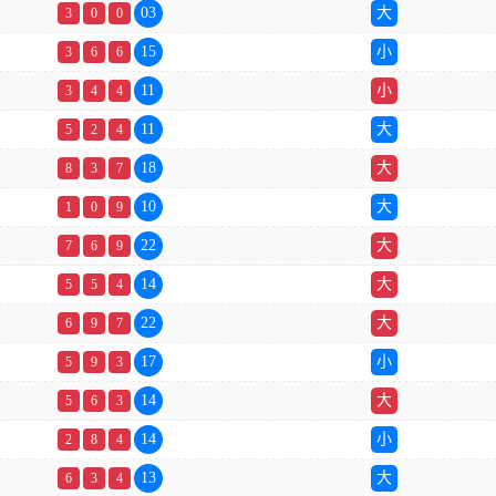
03
大
3
0
0
15
小
3
6
6
11
小
3
4
4
11
大
5
2
4
18
大
8
3
7
10
大
1
0
9
22
大
7
6
9
14
大
5
5
4
22
大
6
9
7
17
小
5
9
3
14
大
5
6
3
14
小
2
8
4
13
大
6
3
4