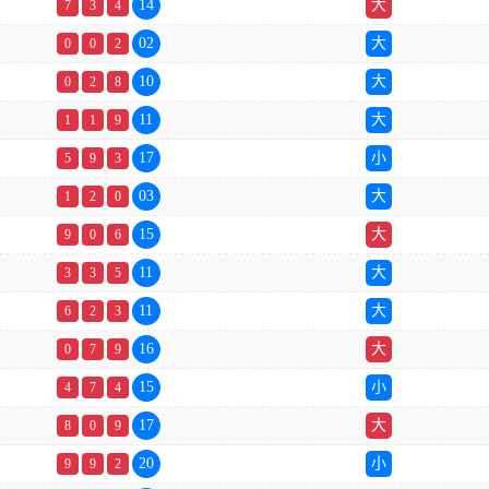
14
大
7
3
4
02
大
0
0
2
10
大
0
2
8
11
大
1
1
9
17
小
5
9
3
03
大
1
2
0
15
大
9
0
6
11
大
3
3
5
11
大
6
2
3
16
大
0
7
9
15
小
4
7
4
17
大
8
0
9
20
小
9
9
2