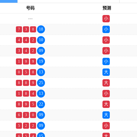
号码
预测
---
小
单
18
小
7
3
8
10
小
4
4
2
09
小
3
4
2
19
小
1
9
9
13
大
0
5
8
25
大
8
8
9
13
小
1
8
4
22
大
8
9
5
09
大
6
3
0
09
小
5
2
2
15
大
6
5
4