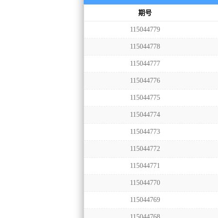
期号
115044779
115044778
115044777
115044776
115044775
115044774
115044773
115044772
115044771
115044770
115044769
115044768