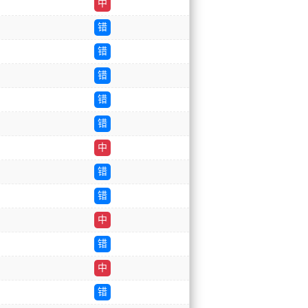
中
错
错
错
错
错
中
错
错
中
错
中
错