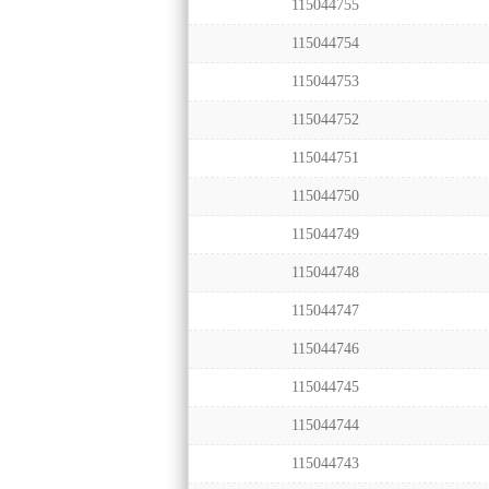
115044755
115044754
115044753
115044752
115044751
115044750
115044749
115044748
115044747
115044746
115044745
115044744
115044743