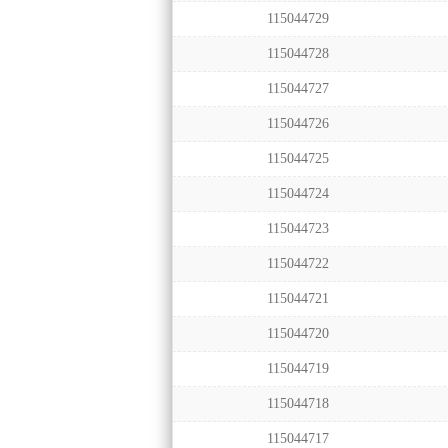
115044729
115044728
115044727
115044726
115044725
115044724
115044723
115044722
115044721
115044720
115044719
115044718
115044717