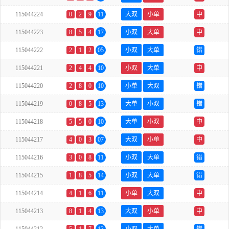
115044224
0
2
9
11
大双
小单
中
115044223
8
5
4
17
小双
大单
中
115044222
2
1
2
05
小双
大单
错
115044221
2
4
4
10
小双
大单
中
115044220
2
8
0
10
小单
大双
错
115044219
0
8
5
13
大单
小双
错
115044218
5
5
0
10
大单
小双
中
115044217
4
0
3
07
大双
小单
中
115044216
3
0
8
11
小双
大单
错
115044215
1
8
5
14
小双
大单
错
115044214
4
1
6
11
小单
大双
中
115044213
8
1
4
13
大双
小单
中