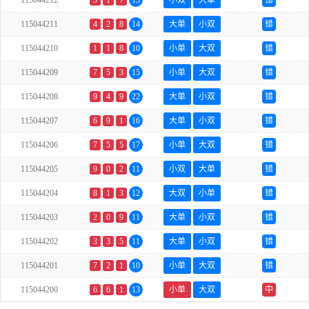
115044212
5
1
7
13
小双
大单
错
115044211
4
2
8
14
大单
小双
错
115044210
1
1
8
10
小单
大双
错
115044209
7
5
3
15
小单
大双
错
115044208
9
4
9
22
大单
小双
错
115044207
6
9
1
16
大单
小双
错
115044206
7
5
5
17
小单
大双
错
115044205
9
0
2
11
小双
大单
错
115044204
8
1
3
12
大双
小单
错
115044203
2
0
9
11
大单
小双
错
115044202
3
3
5
11
大单
小双
错
115044201
7
2
1
10
小单
大双
错
115044200
6
6
1
13
小单
大双
中