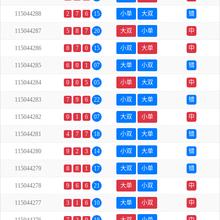
115044288
2
7
6
15
小单
大双
错
115044287
5
8
7
20
大双
小单
中
115044286
8
7
0
15
小双
大单
中
115044285
6
0
1
07
大单
小双
错
115044284
0
0
5
05
小单
大双
中
115044283
7
9
6
22
小双
大单
错
115044282
0
1
6
07
大双
小单
中
115044281
4
7
7
18
小双
大单
错
115044280
9
2
3
14
小双
大单
错
115044279
8
8
1
17
大双
小单
错
115044278
9
6
6
21
大单
小双
中
115044277
3
1
6
10
大单
小双
中