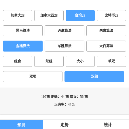
加拿大28
加拿大西28
台湾28
比特币28
黑马算法
必赢算法
未来算法
金猴算法
军胜算法
大白算法
组合
杀组
大小
单双
双项
双组
100期 正确：44 期 错误：56 期
正确率：44%
预测
走势
统计