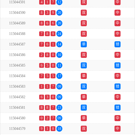
115044591
4
1
7
12
双
中
115044590
8
3
9
20
双
中
115044589
8
6
6
20
双
中
115044588
7
8
9
24
双
中
115044587
7
6
1
14
单
错
115044586
2
8
0
10
双
中
115044585
6
5
0
11
双
错
115044584
7
5
5
17
单
中
115044583
1
1
7
09
双
错
115044582
6
3
0
09
单
中
115044581
8
8
7
23
双
错
115044580
0
2
7
09
单
中
115044579
9
1
8
18
双
中