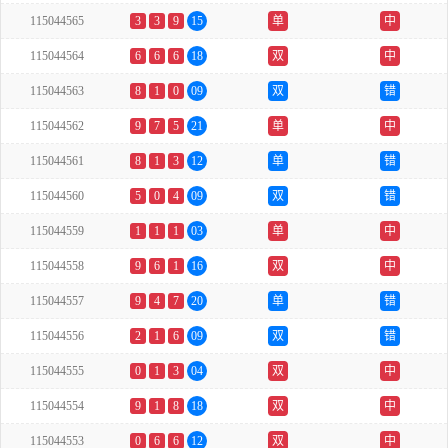
115044565
3
3
9
15
单
中
115044564
6
6
6
18
双
中
115044563
8
1
0
09
双
错
115044562
9
7
5
21
单
中
115044561
8
1
3
12
单
错
115044560
5
0
4
09
双
错
115044559
1
1
1
03
单
中
115044558
9
6
1
16
双
中
115044557
9
4
7
20
单
错
115044556
2
1
6
09
双
错
115044555
0
1
3
04
双
中
115044554
9
1
8
18
双
中
115044553
0
6
6
12
双
中