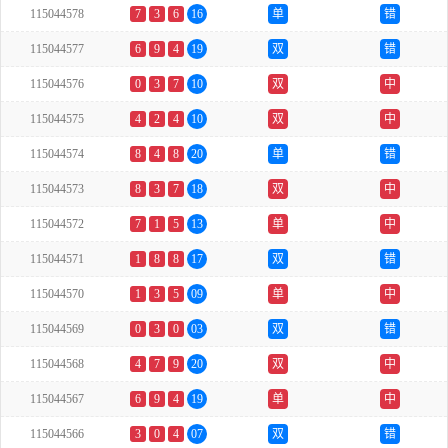
115044578
7
3
6
16
单
错
115044577
6
9
4
19
双
错
115044576
0
3
7
10
双
中
115044575
4
2
4
10
双
中
115044574
8
4
8
20
单
错
115044573
8
3
7
18
双
中
115044572
7
1
5
13
单
中
115044571
1
8
8
17
双
错
115044570
1
3
5
09
单
中
115044569
0
3
0
03
双
错
115044568
4
7
9
20
双
中
115044567
6
9
4
19
单
中
115044566
3
0
4
07
双
错