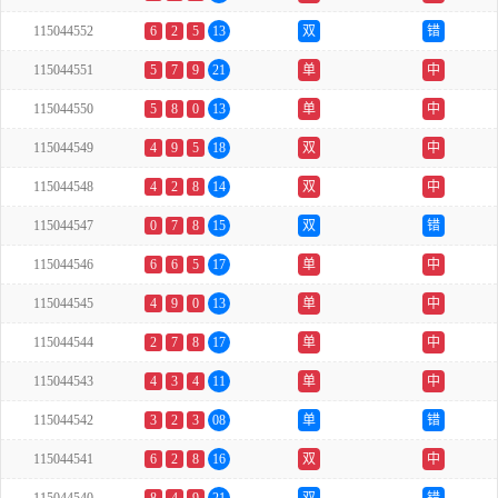
115044552
6
2
5
13
双
错
115044551
5
7
9
21
单
中
115044550
5
8
0
13
单
中
115044549
4
9
5
18
双
中
115044548
4
2
8
14
双
中
115044547
0
7
8
15
双
错
115044546
6
6
5
17
单
中
115044545
4
9
0
13
单
中
115044544
2
7
8
17
单
中
115044543
4
3
4
11
单
中
115044542
3
2
3
08
单
错
115044541
6
2
8
16
双
中