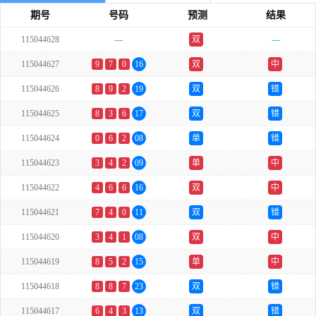
期号
号码
预测
结果
115044628
---
双
---
115044627
9
7
0
16
双
中
115044626
8
9
2
19
双
错
115044625
8
3
6
17
双
错
115044624
0
6
2
08
单
错
115044623
3
4
2
09
单
中
115044622
4
6
6
16
双
中
115044621
7
4
0
11
双
错
115044620
3
4
1
08
双
中
115044619
8
5
2
15
单
中
115044618
8
8
7
23
双
错
115044617
6
4
3
13
双
错