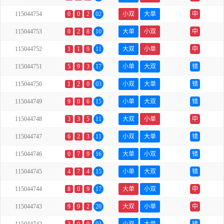
115044754
0
0
2
02
小双
大单
中
115044753
0
2
8
10
大单
小双
中
115044752
1
1
9
11
大双
小单
中
115044751
5
9
3
17
小单
大双
错
115044750
1
2
0
03
小双
大单
错
115044749
9
0
6
15
小单
大双
错
115044748
3
3
5
11
大双
小单
中
115044747
6
2
3
11
小双
大单
错
115044746
0
7
9
16
大单
小双
错
115044745
4
7
4
15
小单
大双
错
115044744
8
0
9
17
大单
小双
中
115044743
9
9
2
20
大双
小单
中