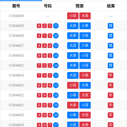
期号
号码
预测
结果
115044830
---
小双
大单
---
115044829
8
2
5
15
大双
小单
错
115044828
4
7
9
20
大单
小双
错
115044827
4
4
4
12
大双
小单
错
115044826
9
6
1
16
大单
小双
错
115044825
7
5
2
14
大单
小双
错
115044824
7
5
1
13
大双
小单
中
115044823
0
6
6
12
小双
大单
中
115044822
9
4
5
18
小单
大双
中
115044821
6
6
7
19
大单
小双
中
115044820
4
6
6
16
小单
大双
中
115044819
4
6
7
17
小双
大单
中