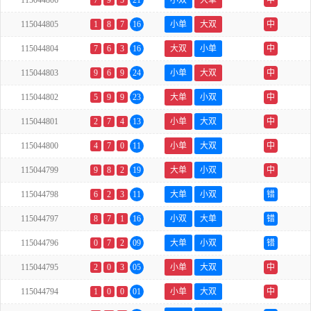
115044806
7
9
5
21
小双
大单
中
115044805
1
8
7
16
小单
大双
中
115044804
7
6
3
16
大双
小单
中
115044803
9
6
9
24
小单
大双
中
115044802
5
9
9
23
大单
小双
中
115044801
2
7
4
13
小单
大双
中
115044800
4
7
0
11
小单
大双
中
115044799
9
8
2
19
大单
小双
中
115044798
6
2
3
11
大单
小双
错
115044797
8
7
1
16
小双
大单
错
115044796
0
7
2
09
大单
小双
错
115044795
2
0
3
05
小单
大双
中
115044794
1
0
0
01
小单
大双
中