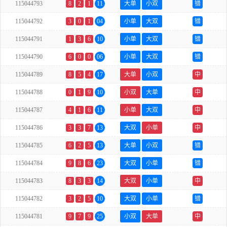
115044793
8
2
1
11
大单
小双
错
115044792
3
0
1
04
小单
大双
错
115044791
1
3
6
10
小单
大双
错
115044790
6
0
0
06
小单
大双
错
115044789
8
5
4
17
大单
小双
中
115044788
0
1
9
10
小双
大单
中
115044787
4
1
6
11
小单
大双
中
115044786
3
3
7
13
大双
小单
中
115044785
6
2
5
13
大单
小双
错
115044784
9
8
6
23
大双
小单
错
115044783
8
3
3
14
大双
小单
中
115044782
3
2
5
10
大双
小单
错
115044781
9
7
9
25
小双
大单
中