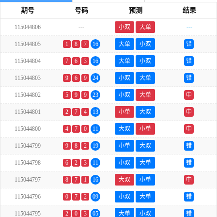
期号
号码
预测
结果
115044807
---
小单
大双
---
115044806
7
9
5
21
小双
大单
中
115044805
1
8
7
16
大单
小双
错
115044804
7
6
3
16
大单
小双
错
115044803
9
6
9
24
小双
大单
错
115044802
5
9
9
23
小双
大单
中
115044801
2
7
4
13
小单
大双
中
115044800
4
7
0
11
大双
小单
中
115044799
9
8
2
19
小单
大双
错
115044798
6
2
3
11
小双
大单
错
115044797
8
7
1
16
大双
小单
中
115044796
0
7
2
09
小双
大单
错