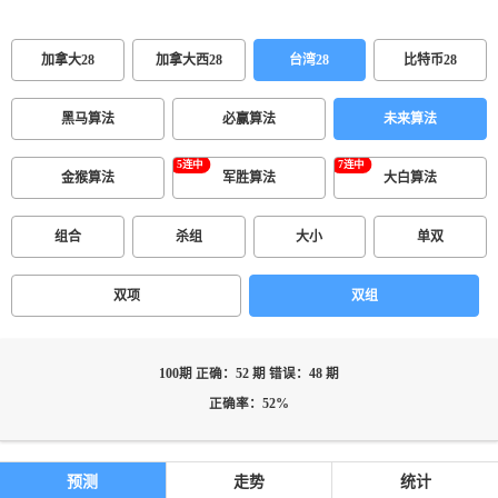
加拿大28
加拿大西28
台湾28
比特币28
黑马算法
必赢算法
未来算法
金猴算法
军胜算法
大白算法
组合
杀组
大小
单双
双项
双组
100期 正确：52 期 错误：48 期
正确率：52%
预测
走势
统计