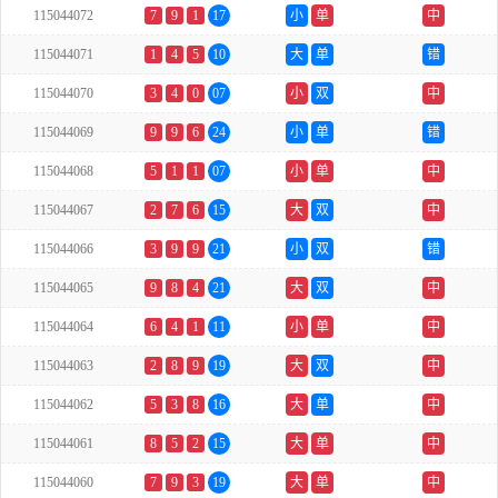
115044072
7
9
1
17
小
单
中
115044071
1
4
5
10
大
单
错
115044070
3
4
0
07
小
双
中
115044069
9
9
6
24
小
单
错
115044068
5
1
1
07
小
单
中
115044067
2
7
6
15
大
双
中
115044066
3
9
9
21
小
双
错
115044065
9
8
4
21
大
双
中
115044064
6
4
1
11
小
单
中
115044063
2
8
9
19
大
双
中
115044062
5
3
8
16
大
单
中
115044061
8
5
2
15
大
单
中
115044060
7
9
3
19
大
单
中