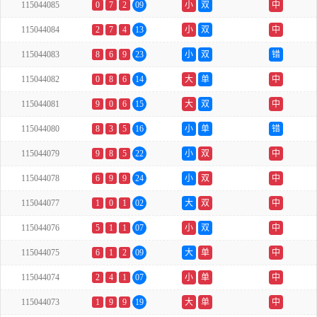
115044085
0
7
2
09
小
双
中
115044084
2
7
4
13
小
双
中
115044083
8
6
9
23
小
双
错
115044082
0
8
6
14
大
单
中
115044081
9
0
6
15
大
双
中
115044080
8
3
5
16
小
单
错
115044079
9
8
5
22
小
双
中
115044078
6
9
9
24
小
双
中
115044077
1
0
1
02
大
双
中
115044076
5
1
1
07
小
双
中
115044075
6
1
2
09
大
单
中
115044074
2
4
1
07
小
单
中
115044073
1
9
9
19
大
单
中