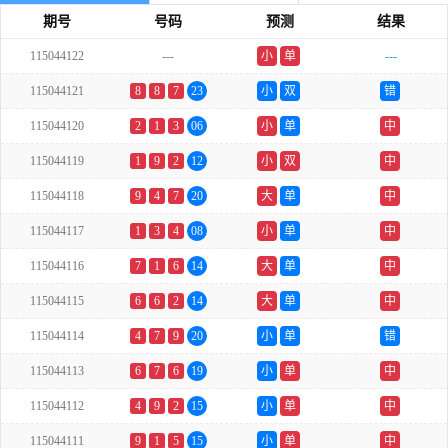
期号
号码
预测
结果
115044122
---
小
单
---
115044121
8
8
7
23
小
双
错
115044120
2
1
3
06
小
单
中
115044119
1
9
2
12
小
双
中
115044118
9
4
7
20
大
单
中
115044117
1
3
4
08
小
单
中
115044116
7
1
6
14
大
单
中
115044115
6
6
2
14
大
单
中
115044114
4
7
9
20
小
单
错
115044113
6
7
6
19
小
单
中
115044112
4
9
2
15
小
单
中
115044111
9
1
5
15
小
单
中