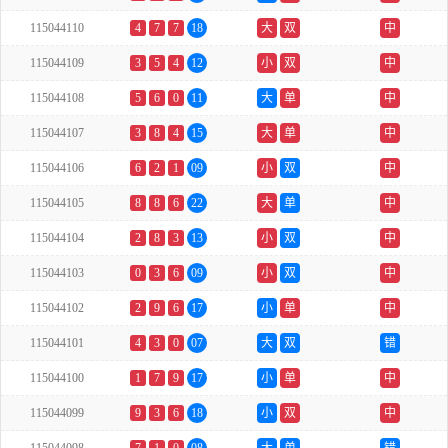
115044110
4
7
7
18
大
双
中
115044109
3
5
4
12
小
双
中
115044108
5
6
0
11
大
单
中
115044107
3
8
4
15
大
单
中
115044106
6
2
1
09
小
双
中
115044105
8
8
6
22
大
单
中
115044104
2
8
3
13
小
双
中
115044103
0
3
6
09
小
双
中
115044102
2
9
6
17
小
单
中
115044101
4
3
0
07
大
双
错
115044100
1
7
9
17
小
单
中
115044099
9
3
6
18
小
双
中