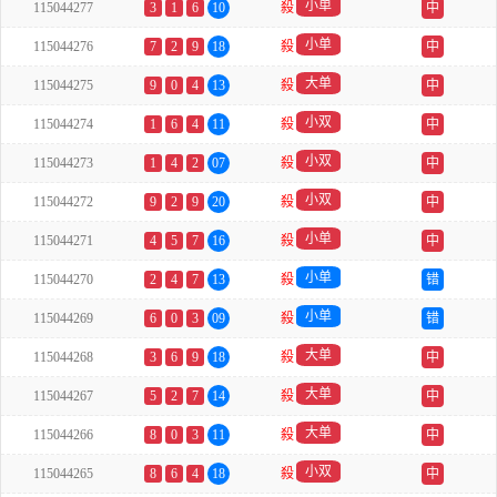
小单
115044277
3
1
6
10
殺
中
小单
115044276
7
2
9
18
殺
中
大单
115044275
9
0
4
13
殺
中
小双
115044274
1
6
4
11
殺
中
小双
115044273
1
4
2
07
殺
中
小双
115044272
9
2
9
20
殺
中
小单
115044271
4
5
7
16
殺
中
小单
115044270
2
4
7
13
殺
错
小单
115044269
6
0
3
09
殺
错
大单
115044268
3
6
9
18
殺
中
大单
115044267
5
2
7
14
殺
中
大单
115044266
8
0
3
11
殺
中
小双
115044265
8
6
4
18
殺
中