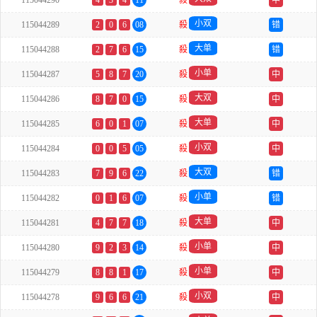
115044290
4
3
4
11
殺
中
小双
115044289
2
0
6
08
殺
错
大单
115044288
2
7
6
15
殺
错
小单
115044287
5
8
7
20
殺
中
大双
115044286
8
7
0
15
殺
中
大单
115044285
6
0
1
07
殺
中
小双
115044284
0
0
5
05
殺
中
大双
115044283
7
9
6
22
殺
错
小单
115044282
0
1
6
07
殺
错
大单
115044281
4
7
7
18
殺
中
小单
115044280
9
2
3
14
殺
中
小单
115044279
8
8
1
17
殺
中
小双
115044278
9
6
6
21
殺
中