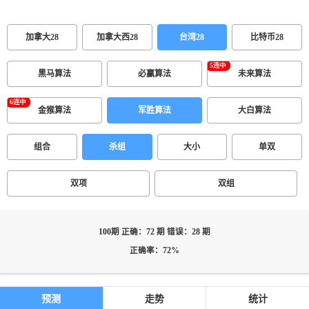
加拿大28
加拿大西28
台湾28
比特币28
黑马算法
必赢算法
未来算法
金猴算法
军胜算法
大白算法
组合
杀组
大小
单双
双项
双组
100期 正确：72 期 错误：28 期
正确率：72%
预测
走势
统计