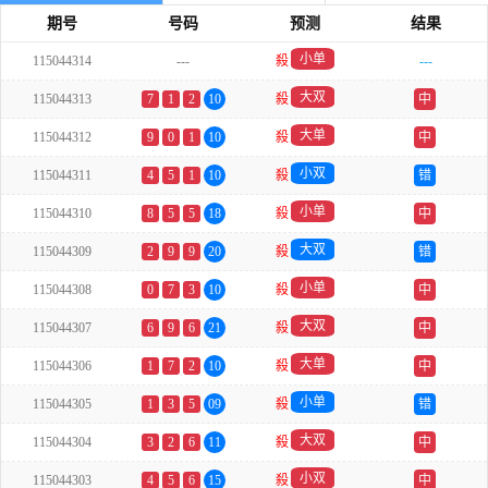
期号
号码
预测
结果
小单
115044314
---
殺
---
大双
115044313
7
1
2
10
殺
中
大单
115044312
9
0
1
10
殺
中
小双
115044311
4
5
1
10
殺
错
小单
115044310
8
5
5
18
殺
中
大双
115044309
2
9
9
20
殺
错
小单
115044308
0
7
3
10
殺
中
大双
115044307
6
9
6
21
殺
中
大单
115044306
1
7
2
10
殺
中
小单
115044305
1
3
5
09
殺
错
大双
115044304
3
2
6
11
殺
中
小双
115044303
4
5
6
15
殺
中