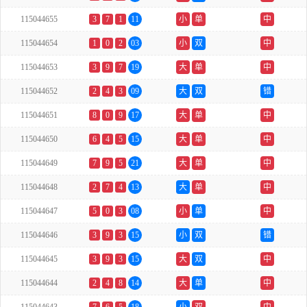
115044655
3
7
1
11
小
单
中
115044654
1
0
2
03
小
双
中
115044653
3
9
7
19
大
单
中
115044652
2
4
3
09
大
双
错
115044651
8
0
9
17
大
单
中
115044650
6
4
5
15
大
单
中
115044649
7
9
5
21
大
单
中
115044648
2
7
4
13
大
单
中
115044647
5
0
3
08
小
单
中
115044646
3
9
3
15
小
双
错
115044645
3
9
3
15
大
双
中
115044644
2
4
8
14
大
单
中