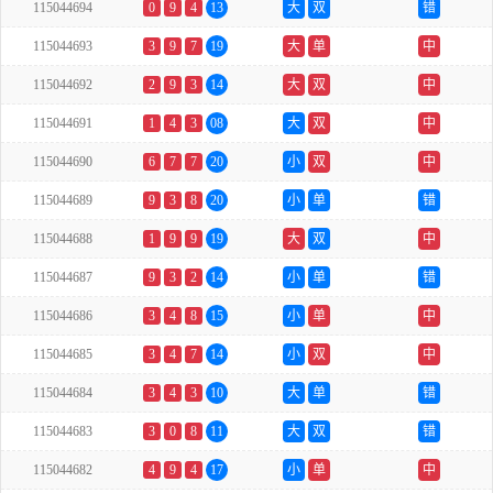
115044694
0
9
4
13
大
双
错
115044693
3
9
7
19
大
单
中
115044692
2
9
3
14
大
双
中
115044691
1
4
3
08
大
双
中
115044690
6
7
7
20
小
双
中
115044689
9
3
8
20
小
单
错
115044688
1
9
9
19
大
双
中
115044687
9
3
2
14
小
单
错
115044686
3
4
8
15
小
单
中
115044685
3
4
7
14
小
双
中
115044684
3
4
3
10
大
单
错
115044683
3
0
8
11
大
双
错
115044682
4
9
4
17
小
单
中