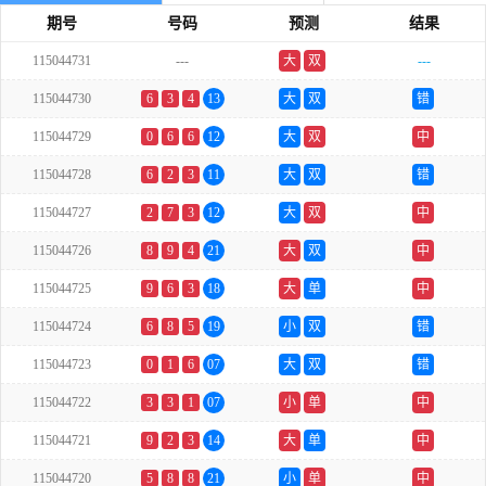
期号
号码
预测
结果
115044731
---
大
双
---
115044730
6
3
4
13
大
双
错
115044729
0
6
6
12
大
双
中
115044728
6
2
3
11
大
双
错
115044727
2
7
3
12
大
双
中
115044726
8
9
4
21
大
双
中
115044725
9
6
3
18
大
单
中
115044724
6
8
5
19
小
双
错
115044723
0
1
6
07
大
双
错
115044722
3
3
1
07
小
单
中
115044721
9
2
3
14
大
单
中
115044720
5
8
8
21
小
单
中