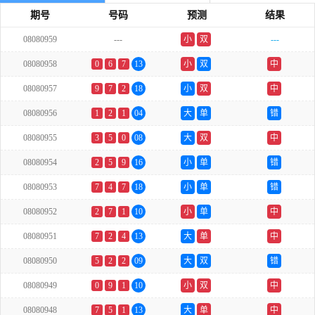
期号
号码
预测
结果
08080959
---
小
双
---
08080958
0
6
7
13
小
双
中
08080957
9
7
2
18
小
双
中
08080956
1
2
1
04
大
单
错
08080955
3
5
0
08
大
双
中
08080954
2
5
9
16
小
单
错
08080953
7
4
7
18
小
单
错
08080952
2
7
1
10
小
单
中
08080951
7
2
4
13
大
单
中
08080950
5
2
2
09
大
双
错
08080949
0
9
1
10
小
双
中
08080948
7
5
1
13
大
单
中