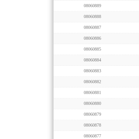
08060889
08060888
08060887
08060886
08060885
08060884
08060883
08060882
08060881
08060880
08060879
08060878
08060877