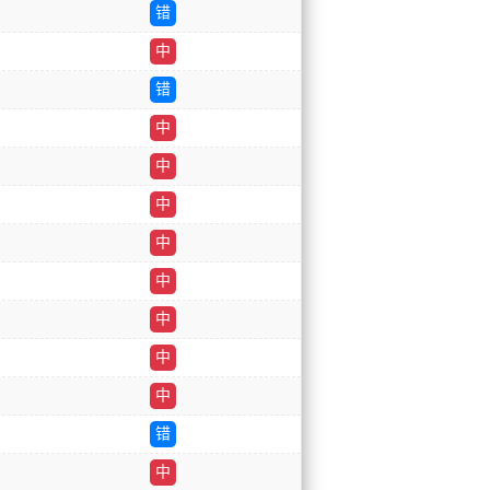
错
中
错
中
中
中
中
中
中
中
中
错
中