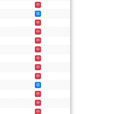
中
错
中
中
中
中
中
中
中
错
中
中
中