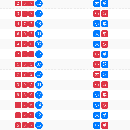
12
大
单
2
3
7
12
小
双
3
2
7
18
小
单
4
7
7
09
大
单
6
0
3
06
大
双
4
2
0
12
小
单
2
7
3
07
小
双
1
3
3
17
大
双
7
8
2
08
小
双
3
0
5
17
小
单
9
8
0
14
小
双
1
7
6
12
大
单
1
2
9
15
小
单
5
3
7