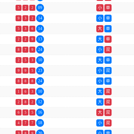
09
小
单
5
2
2
14
小
单
9
3
2
14
大
单
5
3
6
13
大
单
2
2
9
24
小
双
8
7
9
10
大
单
2
5
3
23
小
双
9
9
5
24
小
单
8
8
8
10
大
双
1
6
3
12
大
双
2
8
2
16
大
双
6
5
5
18
小
双
4
7
7
20
小
单
3
8
9