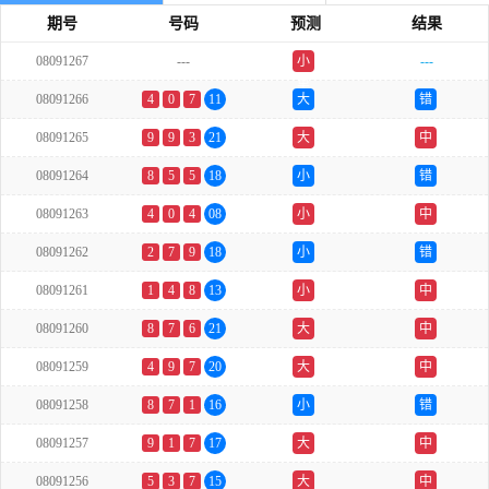
期号
号码
预测
结果
08091267
---
小
---
单
08091266
4
0
7
11
大
错
08091265
9
9
3
21
大
中
08091264
8
5
5
18
小
错
08091263
4
0
4
08
小
中
08091262
2
7
9
18
小
错
08091261
1
4
8
13
小
中
08091260
8
7
6
21
大
中
08091259
4
9
7
20
大
中
08091258
8
7
1
16
小
错
08091257
9
1
7
17
大
中
08091256
5
3
7
15
大
中