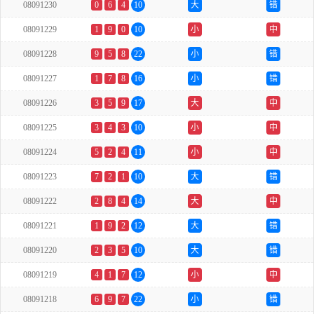
08091230
0
6
4
10
大
错
08091229
1
9
0
10
小
中
08091228
9
5
8
22
小
错
08091227
1
7
8
16
小
错
08091226
3
5
9
17
大
中
08091225
3
4
3
10
小
中
08091224
5
2
4
11
小
中
08091223
7
2
1
10
大
错
08091222
2
8
4
14
大
中
08091221
1
9
2
12
大
错
08091220
2
3
5
10
大
错
08091219
4
1
7
12
小
中
08091218
6
9
7
22
小
错