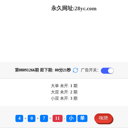
永久网址:28yc.com
第
08091266
期 距下期:
00
分
20
秒
广告开关：
大单
未开:
1
期
大双
未开:
2
期
小双
未开:
3
期
4
0
7
11
小
单
咪牌
+
+
=
-