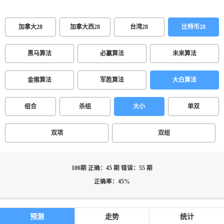
加拿大28
加拿大西28
台湾28
比特币28
黑马算法
必赢算法
未来算法
金猴算法
军胜算法
大白算法
组合
杀组
大小
单双
双项
双组
100期 正确：45 期 错误：55 期
正确率：45%
预测
走势
统计