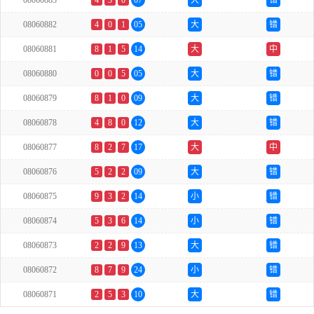
08060883
4
3
0
07
大
错
08060882
4
0
1
05
大
错
08060881
8
1
5
14
大
中
08060880
0
0
5
05
大
错
08060879
8
1
0
09
大
错
08060878
4
8
0
12
大
错
08060877
8
2
7
17
大
中
08060876
5
2
2
09
大
错
08060875
9
3
2
14
小
错
08060874
5
3
6
14
小
错
08060873
2
2
9
13
大
错
08060872
8
7
9
24
小
错
08060871
2
5
3
10
大
错