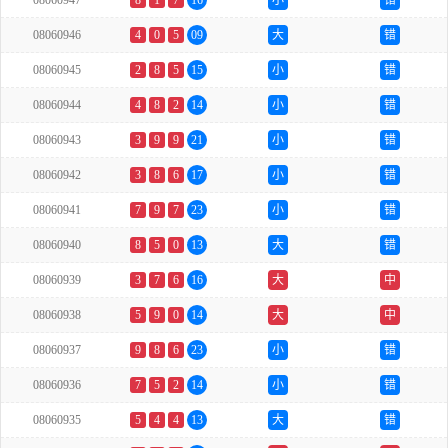
08060947
8
1
7
16
小
错
08060946
4
0
5
09
大
错
08060945
2
8
5
15
小
错
08060944
4
8
2
14
小
错
08060943
3
9
9
21
小
错
08060942
3
8
6
17
小
错
08060941
7
9
7
23
小
错
08060940
8
5
0
13
大
错
08060939
3
7
6
16
大
中
08060938
5
9
0
14
大
中
08060937
9
8
6
23
小
错
08060936
7
5
2
14
小
错
08060935
5
4
4
13
大
错