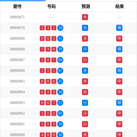
期号
号码
预测
结果
08060971
---
大
---
单
08060970
5
3
2
10
大
错
08060969
6
6
3
15
大
中
08060968
7
3
9
19
小
错
08060967
2
0
7
09
小
中
08060966
1
5
1
07
大
错
08060965
8
9
8
25
大
中
08060964
6
2
8
16
大
中
08060963
8
8
7
23
小
错
08060962
1
1
2
04
小
中
08060961
1
0
9
10
小
中
08060960
4
6
8
18
大
中