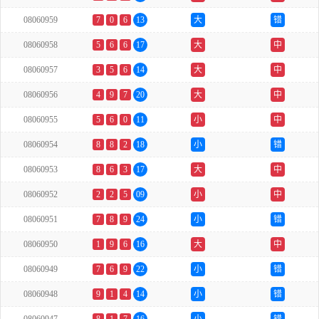
08060959
7
0
6
13
大
错
08060958
5
6
6
17
大
中
08060957
3
5
6
14
大
中
08060956
4
9
7
20
大
中
08060955
5
6
0
11
小
中
08060954
8
8
2
18
小
错
08060953
8
6
3
17
大
中
08060952
2
2
5
09
小
中
08060951
7
8
9
24
小
错
08060950
1
9
6
16
大
中
08060949
7
6
9
22
小
错
08060948
9
1
4
14
小
错