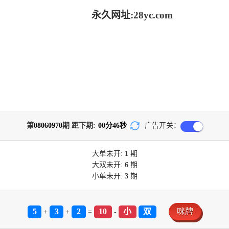
永久网址:28yc.com
第
08060970
期 距下期:
00
分
45
秒
广告开关：
大单
未开:
1
期
大双
未开:
6
期
小单
未开:
3
期
5
3
2
10
小
双
咪牌
+
+
=
-