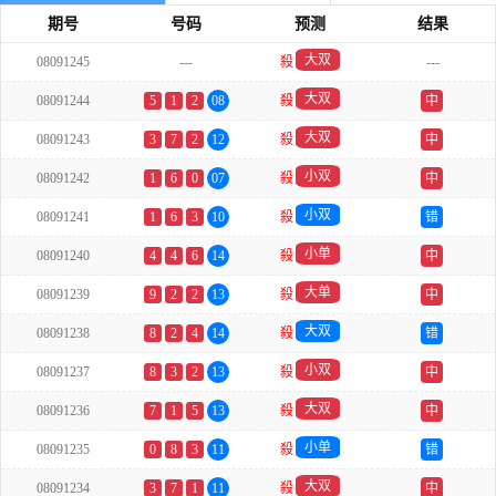
期号
号码
预测
结果
大双
08091245
---
殺
---
大双
08091244
5
1
2
08
殺
中
大双
08091243
3
7
2
12
殺
中
小双
08091242
1
6
0
07
殺
中
小双
08091241
1
6
3
10
殺
错
小单
08091240
4
4
6
14
殺
中
大单
08091239
9
2
2
13
殺
中
大双
08091238
8
2
4
14
殺
错
小双
08091237
8
3
2
13
殺
中
大双
08091236
7
1
5
13
殺
中
小单
08091235
0
8
3
11
殺
错
大双
08091234
3
7
1
11
殺
中