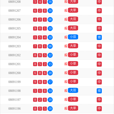
大单
08091208
5
4
7
16
殺
中
大单
08091207
6
2
8
16
殺
中
大双
08091206
4
3
1
08
殺
中
大双
08091205
9
0
1
10
殺
中
小双
08091204
1
5
4
10
殺
错
大单
08091203
7
0
1
08
殺
中
小单
08091202
8
9
5
22
殺
中
小单
08091201
8
5
2
15
殺
中
小单
08091200
6
8
6
20
殺
中
小单
08091199
9
8
0
17
殺
中
大双
08091198
5
1
8
14
殺
错
小单
08091197
8
2
8
18
殺
中
大单
08091196
8
5
5
18
殺
中