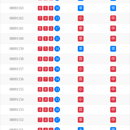
08091163
6
1
9
16
单
错
08091162
7
4
2
13
小
中
08091161
9
5
3
17
单
中
08091160
6
1
4
11
单
中
08091159
7
5
2
14
单
错
08091158
3
0
7
10
双
中
08091157
0
9
1
10
小
中
08091156
2
7
5
14
双
中
08091155
0
8
5
13
小
中
08091154
8
4
1
13
小
中
08091153
4
6
6
16
双
中
08091152
7
4
6
17
单
中