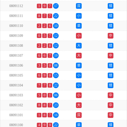
08091112
1
9
7
17
双
错
08091111
8
7
7
22
小
错
08091110
2
2
6
10
单
错
08091109
0
5
7
12
小
中
08091108
2
2
8
12
大
错
08091107
6
6
7
19
大
中
08091106
3
5
0
08
单
错
08091105
6
9
0
15
小
错
08091104
7
7
8
22
小
错
08091103
5
0
1
06
小
中
08091102
8
8
7
23
大
中
08091101
1
8
7
16
双
中
08091100
4
9
9
22
单
错