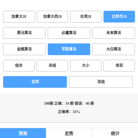
加拿大28
加拿大西28
台湾28
比特币28
黑马算法
必赢算法
未来算法
金猴算法
军胜算法
大白算法
组合
杀组
大小
单双
双项
双组
100期 正确：54 期 错误：46 期
正确率：54%
预测
走势
统计