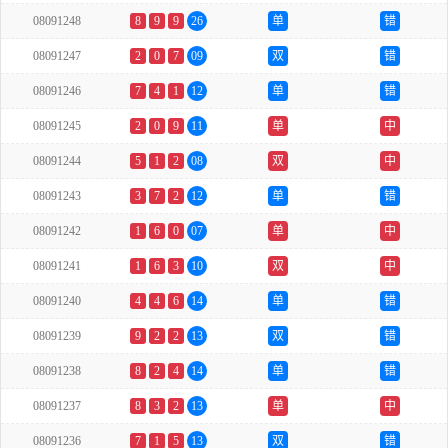
08091248
8
9
9
26
单
错
08091247
2
0
7
09
双
错
08091246
7
4
1
12
单
错
08091245
2
0
9
11
单
中
08091244
5
1
2
08
双
中
08091243
3
7
2
12
单
错
08091242
1
6
0
07
单
中
08091241
1
6
3
10
双
中
08091240
4
4
6
14
单
错
08091239
9
2
2
13
双
错
08091238
8
2
4
14
单
错
08091237
8
3
2
13
单
中
08091236
7
1
5
13
双
错