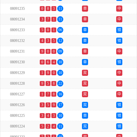
08091235
0
8
3
11
单
中
08091234
3
7
1
11
单
中
08091233
5
0
1
06
单
错
08091232
4
3
5
12
单
错
08091231
9
0
0
09
单
中
08091230
0
6
4
10
单
错
08091229
1
9
0
10
双
中
08091228
9
5
8
22
双
中
08091227
1
7
8
16
双
中
08091226
3
5
9
17
双
错
08091225
3
4
3
10
单
错
08091224
5
2
4
11
双
错