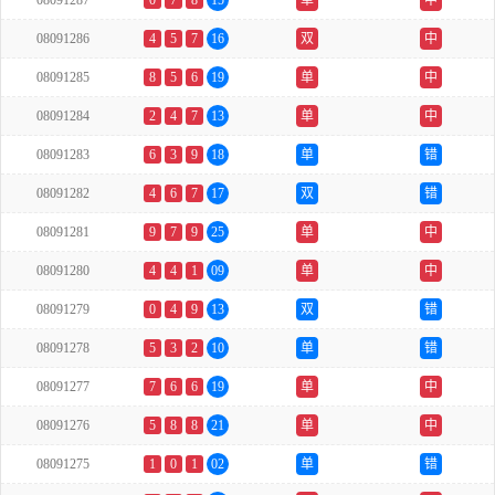
08091287
0
7
8
15
单
中
08091286
4
5
7
16
双
中
08091285
8
5
6
19
单
中
08091284
2
4
7
13
单
中
08091283
6
3
9
18
单
错
08091282
4
6
7
17
双
错
08091281
9
7
9
25
单
中
08091280
4
4
1
09
单
中
08091279
0
4
9
13
双
错
08091278
5
3
2
10
单
错
08091277
7
6
6
19
单
中
08091276
5
8
8
21
单
中
08091275
1
0
1
02
单
错