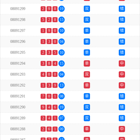
08091299
2
9
8
19
双
错
08091298
5
2
8
15
双
错
08091297
1
9
0
10
单
错
08091296
1
3
0
04
单
错
08091295
2
3
5
10
单
错
08091294
3
8
4
15
单
中
08091293
4
0
0
04
双
中
08091292
1
3
9
13
单
中
08091291
7
0
1
08
单
错
08091290
9
4
6
19
双
错
08091289
2
4
1
07
双
错
08091288
2
6
1
09
单
中