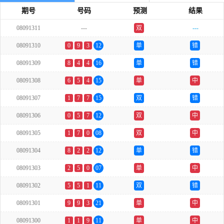
期号
号码
预测
结果
08091311
---
双
---
08091310
0
9
3
12
单
错
08091309
8
4
4
16
单
错
08091308
6
5
4
15
单
中
08091307
1
7
7
15
双
错
08091306
0
5
7
12
双
中
08091305
1
7
0
08
双
中
08091304
8
2
2
12
单
错
08091303
2
5
0
07
单
中
08091302
5
5
1
11
双
错
08091301
9
9
3
21
单
中
08091300
1
1
9
11
单
中