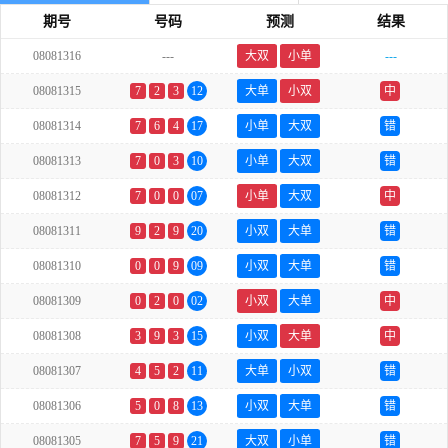
期号
号码
预测
结果
08081316
---
大双
小单
---
08081315
7
2
3
12
大单
小双
中
08081314
7
6
4
17
小单
大双
错
08081313
7
0
3
10
小单
大双
错
08081312
7
0
0
07
小单
大双
中
08081311
9
2
9
20
小双
大单
错
08081310
0
0
9
09
小双
大单
错
08081309
0
2
0
02
小双
大单
中
08081308
3
9
3
15
小双
大单
中
08081307
4
5
2
11
大单
小双
错
08081306
5
0
8
13
小双
大单
错
08081305
7
5
9
21
大双
小单
错