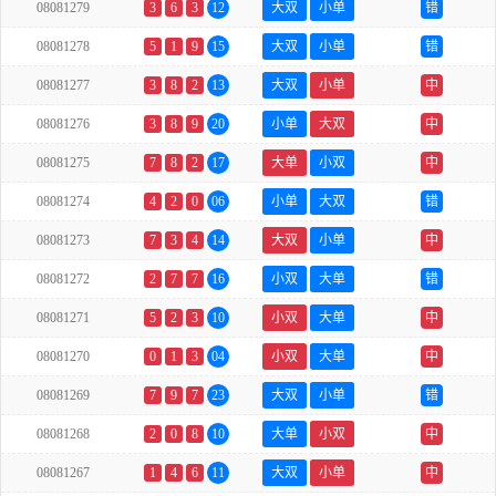
08081279
3
6
3
12
大双
小单
错
08081278
5
1
9
15
大双
小单
错
08081277
3
8
2
13
大双
小单
中
08081276
3
8
9
20
小单
大双
中
08081275
7
8
2
17
大单
小双
中
08081274
4
2
0
06
小单
大双
错
08081273
7
3
4
14
大双
小单
中
08081272
2
7
7
16
小双
大单
错
08081271
5
2
3
10
小双
大单
中
08081270
0
1
3
04
小双
大单
中
08081269
7
9
7
23
大双
小单
错
08081268
2
0
8
10
大单
小双
中
08081267
1
4
6
11
大双
小单
中