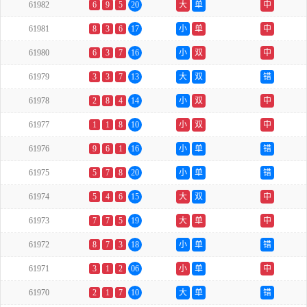
61982
6
9
5
20
大
单
中
61981
8
3
6
17
小
单
中
61980
6
3
7
16
小
双
中
61979
3
3
7
13
大
双
错
61978
2
8
4
14
小
双
中
61977
1
1
8
10
小
双
中
61976
9
6
1
16
小
单
错
61975
5
7
8
20
小
单
错
61974
5
4
6
15
大
双
中
61973
7
7
5
19
大
单
中
61972
8
7
3
18
小
单
错
61971
3
1
2
06
小
单
中
61970
2
1
7
10
大
单
错