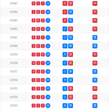
61965
8
1
7
16
大
双
中
61964
1
8
0
09
小
双
中
61963
8
8
9
25
大
双
中
61962
5
6
5
16
小
双
中
61961
9
5
1
15
小
双
错
61960
3
8
1
12
大
单
错
61959
5
1
0
06
大
双
中
61958
8
5
7
20
小
双
中
61957
9
2
9
20
小
单
错
61956
5
0
4
09
大
双
错
61955
3
5
1
09
大
单
中
61954
4
7
9
20
小
双
中
61953
3
3
2
08
大
单
错