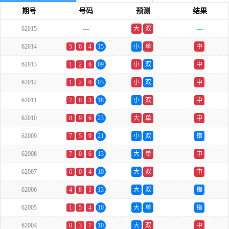
期号
号码
预测
结果
62015
---
大
双
---
62014
5
6
4
15
小
单
中
62013
1
2
6
09
小
双
中
62012
1
2
0
03
小
双
中
62011
7
8
3
18
小
双
中
62010
8
9
6
23
大
单
中
62009
7
5
9
21
小
双
错
62008
7
0
6
13
大
单
中
62007
6
0
4
10
大
双
中
62006
4
8
1
13
大
双
错
62005
1
5
4
10
大
单
错
62004
0
3
7
10
大
双
中