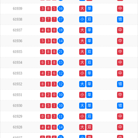
61939
3
8
5
16
大
单
中
61938
3
7
7
17
小
双
错
61937
4
6
8
18
大
单
中
61936
5
3
6
14
大
单
中
61935
5
8
8
21
大
双
中
61934
6
1
8
15
大
双
中
61933
4
2
6
12
小
单
中
61932
8
1
3
12
大
单
错
61931
8
2
0
10
小
单
中
61930
4
5
1
10
大
单
错
61929
0
8
3
11
小
双
中
61928
4
4
6
14
大
双
中