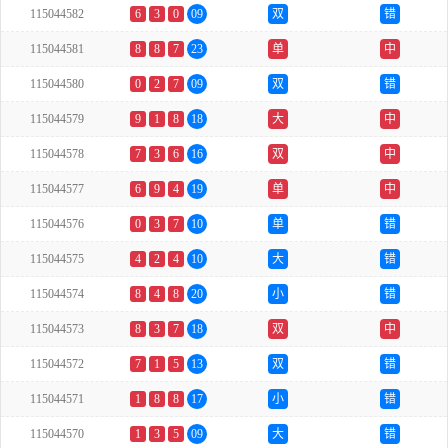
115044582
6
3
0
09
双
错
115044581
8
8
7
23
单
中
115044580
0
2
7
09
双
错
115044579
9
1
8
18
大
中
115044578
7
3
6
16
双
中
115044577
6
9
4
19
单
中
115044576
0
3
7
10
单
错
115044575
4
2
4
10
大
错
115044574
8
4
8
20
小
错
115044573
8
3
7
18
双
中
115044572
7
1
5
13
双
错
115044571
1
8
8
17
小
错
115044570
1
3
5
09
大
错