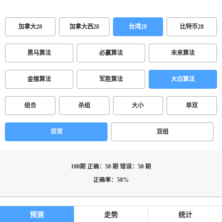
加拿大28
加拿大西28
台湾28
比特币28
黑马算法
必赢算法
未来算法
金猴算法
军胜算法
大白算法
组合
杀组
大小
单双
双项
双组
100期 正确：50 期 错误：50 期
正确率：50%
预测
走势
统计