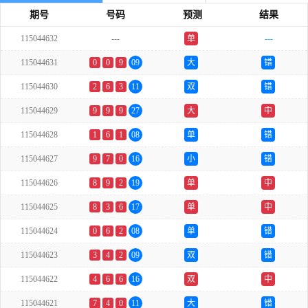
期号
号码
预测
结果
115044632
---
单
---
115044631
0
0
9
09
大
错
115044630
2
6
3
11
双
错
115044629
9
9
9
27
大
中
115044628
1
6
1
08
单
错
115044627
9
7
0
16
小
错
115044626
8
9
2
19
单
中
115044625
8
3
6
17
单
中
115044624
0
6
2
08
单
错
115044623
3
4
2
09
双
错
115044622
4
6
6
16
双
中
115044621
7
4
0
11
大
错