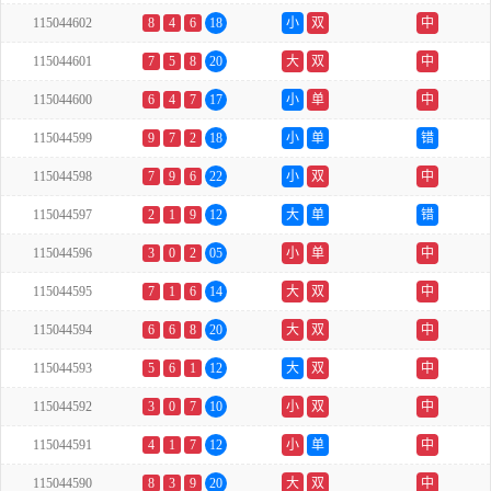
115044602
8
4
6
18
小
双
中
115044601
7
5
8
20
大
双
中
115044600
6
4
7
17
小
单
中
115044599
9
7
2
18
小
单
错
115044598
7
9
6
22
小
双
中
115044597
2
1
9
12
大
单
错
115044596
3
0
2
05
小
单
中
115044595
7
1
6
14
大
双
中
115044594
6
6
8
20
大
双
中
115044593
5
6
1
12
大
双
中
115044592
3
0
7
10
小
双
中
115044591
4
1
7
12
小
单
中
115044590
8
3
9
20
大
双
中