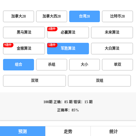
加拿大28
加拿大西28
台湾28
比特币28
黑马算法
必赢算法
未来算法
金猴算法
军胜算法
大白算法
组合
杀组
大小
单双
双项
双组
100期 正确：85 期 错误：15 期
正确率：85%
预测
走势
统计