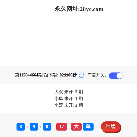
永久网址:28yc.com
第
115044664
期 距下期:
02
分
00
秒
广告开关：
大双
未开:
5
期
小单
未开:
1
期
小双
未开:
2
期
8
9
0
17
大
单
咪牌
+
+
=
-