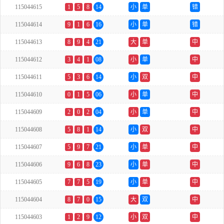
115044615
1
5
8
14
小
单
错
115044614
9
1
6
16
小
单
错
115044613
8
9
4
21
大
单
中
115044612
3
4
1
08
小
单
中
115044611
5
3
6
14
小
双
中
115044610
0
1
5
06
小
单
中
115044609
2
0
2
04
小
单
中
115044608
5
8
1
14
小
双
中
115044607
5
9
7
21
小
单
中
115044606
9
6
8
23
小
单
中
115044605
7
7
5
19
小
单
中
115044604
8
7
0
15
大
双
中
115044603
1
2
9
12
小
双
中