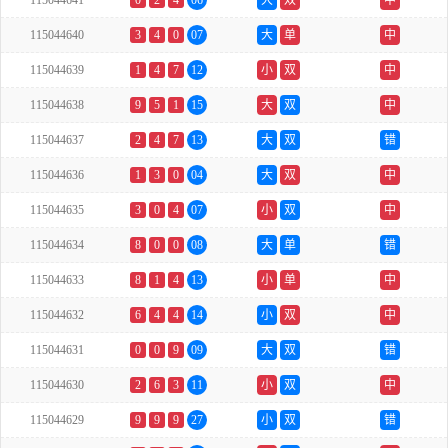
115044641
0
2
4
06
大
双
中
115044640
3
4
0
07
大
单
中
115044639
1
4
7
12
小
双
中
115044638
9
5
1
15
大
双
中
115044637
2
4
7
13
大
双
错
115044636
1
3
0
04
大
双
中
115044635
3
0
4
07
小
双
中
115044634
8
0
0
08
大
单
错
115044633
8
1
4
13
小
单
中
115044632
6
4
4
14
小
双
中
115044631
0
0
9
09
大
双
错
115044630
2
6
3
11
小
双
中
115044629
9
9
9
27
小
双
错