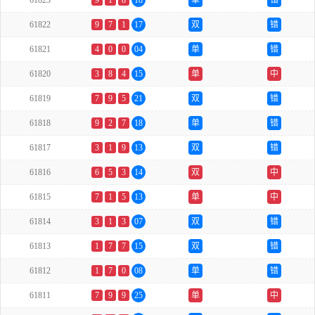
61823
9
1
8
18
单
错
61822
9
7
1
17
双
错
61821
4
0
0
04
单
错
61820
3
8
4
15
单
中
61819
7
9
5
21
双
错
61818
9
2
7
18
单
错
61817
3
1
9
13
双
错
61816
6
5
3
14
双
中
61815
7
1
5
13
单
中
61814
3
1
3
07
双
错
61813
1
7
7
15
双
错
61812
1
7
0
08
单
错
61811
7
9
9
25
单
中