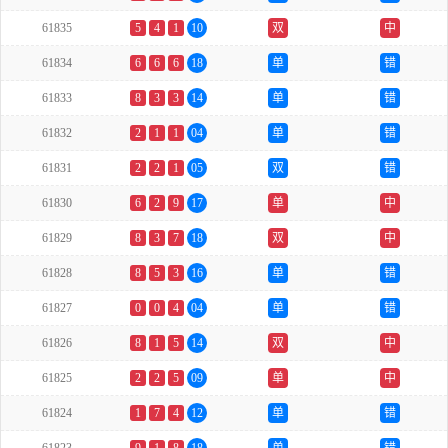
61835
5
4
1
10
双
中
61834
6
6
6
18
单
错
61833
8
3
3
14
单
错
61832
2
1
1
04
单
错
61831
2
2
1
05
双
错
61830
6
2
9
17
单
中
61829
8
3
7
18
双
中
61828
8
5
3
16
单
错
61827
0
0
4
04
单
错
61826
8
1
5
14
双
中
61825
2
2
5
09
单
中
61824
1
7
4
12
单
错