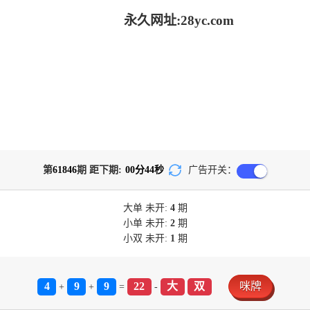
永久网址:28yc.com
第
61846
期 距下期:
00
分
44
秒
广告开关：
大单
未开:
4
期
小单
未开:
2
期
小双
未开:
1
期
4
9
9
22
大
双
咪牌
+
+
=
-