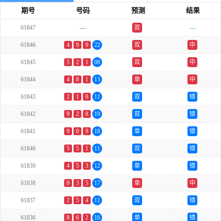
期号
号码
预测
结果
61847
---
双
---
61846
4
9
9
22
双
中
61845
5
2
1
08
双
中
61844
4
8
1
13
单
中
61843
2
1
8
11
双
错
61842
9
2
8
19
双
错
61841
9
0
9
18
单
错
61840
5
5
1
11
双
错
61839
4
5
3
12
单
错
61838
9
3
5
17
单
中
61837
2
5
4
11
双
错
61836
8
6
2
16
单
错