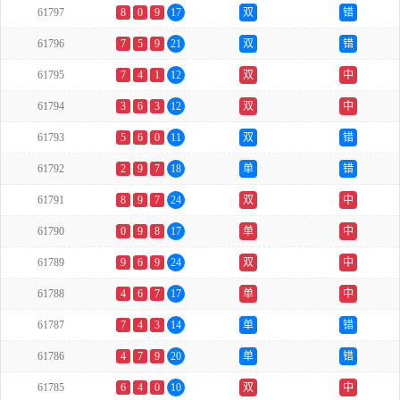
61797
8
0
9
17
双
错
61796
7
5
9
21
双
错
61795
7
4
1
12
双
中
61794
3
6
3
12
双
中
61793
5
6
0
11
双
错
61792
2
9
7
18
单
错
61791
8
9
7
24
双
中
61790
0
9
8
17
单
中
61789
9
6
9
24
双
中
61788
4
6
7
17
单
中
61787
7
4
3
14
单
错
61786
4
7
9
20
单
错
61785
6
4
0
10
双
中