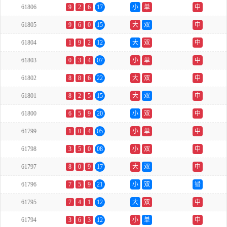
61806
9
2
6
17
小
单
中
61805
9
6
0
15
大
双
中
61804
1
9
2
12
大
双
中
61803
0
3
4
07
小
单
中
61802
8
8
6
22
大
双
中
61801
8
2
5
15
大
双
中
61800
6
5
9
20
小
双
中
61799
1
0
4
05
小
单
中
61798
3
5
0
08
小
双
中
61797
8
0
9
17
大
双
中
61796
7
5
9
21
小
双
错
61795
7
4
1
12
大
双
中
61794
3
6
3
12
小
单
中