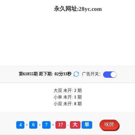
永久网址:28yc.com
第
61855
期 距下期:
02
分
33
秒
广告开关：
大双
未开:
2
期
小单
未开:
1
期
小双
未开:
8
期
4
6
7
17
大
单
咪牌
+
+
=
-