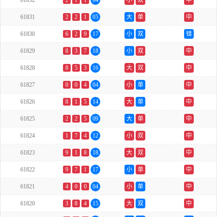
61832
2
1
1
04
小
双
中
61831
2
2
1
05
大
单
中
61830
6
2
9
17
小
双
错
61829
8
3
7
18
小
双
中
61828
8
5
3
16
大
双
中
61827
0
0
4
04
小
单
中
61826
8
1
5
14
大
单
中
61825
2
2
5
09
大
单
中
61824
1
7
4
12
小
双
中
61823
9
1
8
18
大
双
中
61822
9
7
1
17
小
单
中
61821
4
0
0
04
小
单
中
61820
3
8
4
15
大
双
中