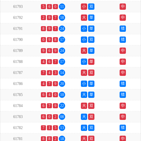
61793
5
6
0
11
小
双
中
61792
2
9
7
18
大
单
中
61791
8
9
7
24
小
单
错
61790
0
9
8
17
小
双
错
61789
9
6
9
24
大
单
中
61788
4
6
7
17
小
单
中
61787
7
4
3
14
大
双
中
61786
4
7
9
20
小
单
错
61785
6
4
0
10
大
单
错
61784
6
7
9
22
大
双
中
61783
6
0
2
08
大
双
中
61782
7
1
5
13
大
双
错
61781
8
8
2
18
大
双
中