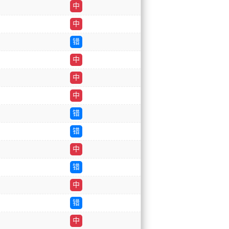
中
中
错
中
中
中
错
错
中
错
中
错
中