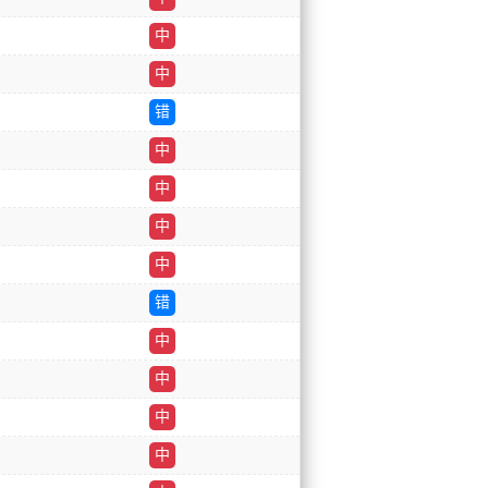
中
中
错
中
中
中
中
错
中
中
中
中