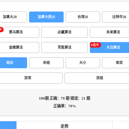
加拿大28
加拿大西28
台湾28
比特币28
黑马算法
必赢算法
未来算法
金猴算法
军胜算法
大白算法
组合
杀组
大小
单双
双项
双组
100期 正确：79 期 错误：21 期
正确率：79%
走势