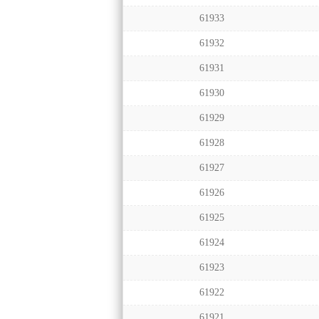
61933
61932
61931
61930
61929
61928
61927
61926
61925
61924
61923
61922
61921