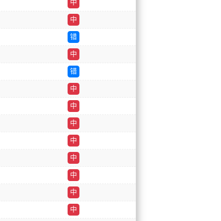
中
中
错
中
错
中
中
中
中
中
中
中
中