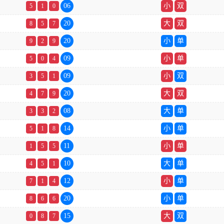
06
小
双
5
1
0
20
大
双
8
5
7
20
小
单
9
2
9
09
小
单
5
0
4
09
小
双
3
5
1
20
大
双
4
7
9
08
大
单
3
3
2
14
小
单
5
1
8
11
小
单
1
5
5
10
大
单
4
5
1
12
小
单
7
1
4
20
小
单
8
6
6
15
大
双
0
8
7