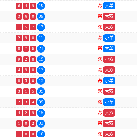
19
殺
大单
6
4
9
09
殺
大双
3
6
0
13
殺
大双
1
5
7
11
殺
小单
2
9
0
21
殺
大单
8
7
6
19
殺
小双
9
2
8
13
殺
大双
4
9
0
13
殺
小单
8
5
0
09
殺
大双
3
1
5
09
殺
小单
2
3
4
15
殺
大双
4
2
9
03
殺
大双
1
0
2
10
殺
大双
1
0
9