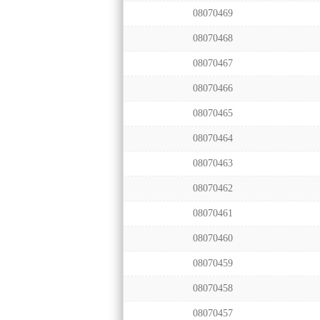
08070469
08070468
08070467
08070466
08070465
08070464
08070463
08070462
08070461
08070460
08070459
08070458
08070457