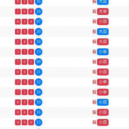
16
殺
大双
9
2
5
16
殺
大单
2
6
8
07
殺
小双
0
3
4
20
殺
大双
8
5
7
10
殺
大双
2
4
4
13
殺
小单
5
7
1
09
殺
小双
7
0
2
21
殺
小双
6
9
6
12
殺
小单
2
5
5
16
殺
小单
7
5
4
10
殺
小双
0
3
7
16
殺
小双
0
8
8
13
殺
小双
4
9
0