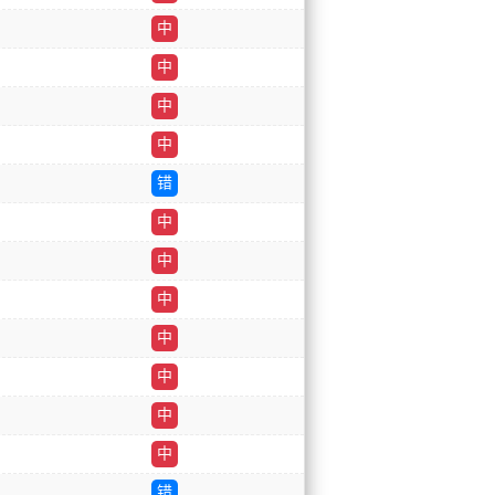
中
中
中
中
错
中
中
中
中
中
中
中
错