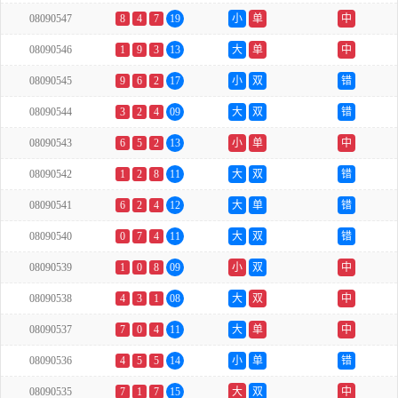
08090547
8
4
7
19
小
单
中
08090546
1
9
3
13
大
单
中
08090545
9
6
2
17
小
双
错
08090544
3
2
4
09
大
双
错
08090543
6
5
2
13
小
单
中
08090542
1
2
8
11
大
双
错
08090541
6
2
4
12
大
单
错
08090540
0
7
4
11
大
双
错
08090539
1
0
8
09
小
双
中
08090538
4
3
1
08
大
双
中
08090537
7
0
4
11
大
单
中
08090536
4
5
5
14
小
单
错
08090535
7
1
7
15
大
双
中