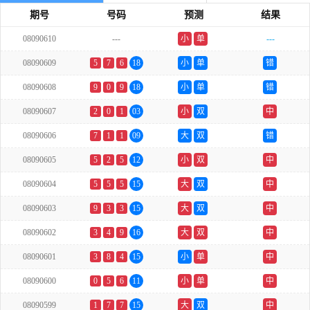
期号
号码
预测
结果
08090610
---
小
单
---
08090609
5
7
6
18
小
单
错
08090608
9
0
9
18
小
单
错
08090607
2
0
1
03
小
双
中
08090606
7
1
1
09
大
双
错
08090605
5
2
5
12
小
双
中
08090604
5
5
5
15
大
双
中
08090603
9
3
3
15
大
双
中
08090602
3
4
9
16
大
双
中
08090601
3
8
4
15
小
单
中
08090600
0
5
6
11
小
单
中
08090599
1
7
7
15
大
双
中