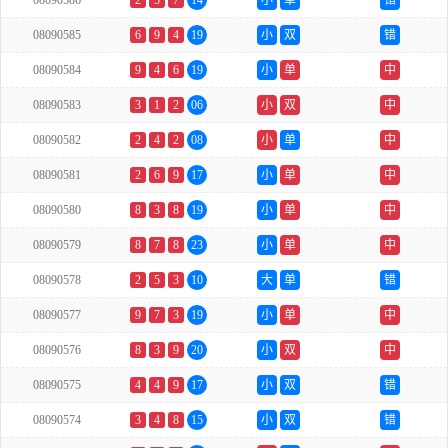
08090586
2
5
7
14
小
单
错
08090585
6
9
4
19
小
双
错
08090584
9
4
6
19
小
单
中
08090583
3
1
2
06
小
双
中
08090582
2
4
2
08
小
单
中
08090581
2
6
9
17
小
单
中
08090580
8
3
8
19
小
单
中
08090579
8
7
8
23
小
单
中
08090578
2
5
3
10
大
单
错
08090577
9
7
3
19
小
单
中
08090576
8
3
9
20
小
双
中
08090575
4
4
9
17
小
双
错
08090574
3
4
8
15
小
双
错