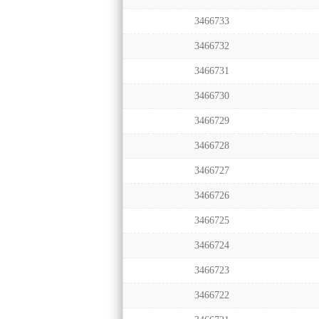
3466733
3466732
3466731
3466730
3466729
3466728
3466727
3466726
3466725
3466724
3466723
3466722