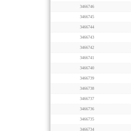
3466746
3466745
3466744
3466743
3466742
3466741
3466740
3466739
3466738
3466737
3466736
3466735
3466734