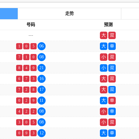
走势
号码
预测
---
大
双
06
大
单
1
0
5
08
小
双
7
1
0
21
小
双
8
4
9
16
大
双
6
7
3
17
大
双
7
2
8
11
大
单
0
2
9
08
小
单
4
2
2
08
小
双
3
0
5
12
大
单
0
9
3