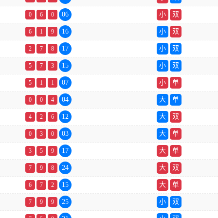
06
小
双
0
6
0
16
小
双
6
1
9
17
小
双
2
7
8
15
小
双
5
7
3
07
小
单
5
1
1
04
大
单
0
0
4
12
大
双
4
2
6
03
大
单
0
3
0
17
大
单
3
5
9
24
大
双
7
9
8
15
大
单
6
7
2
25
小
双
7
9
9