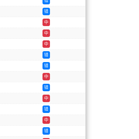
错
错
中
中
中
错
错
中
错
中
错
中
错