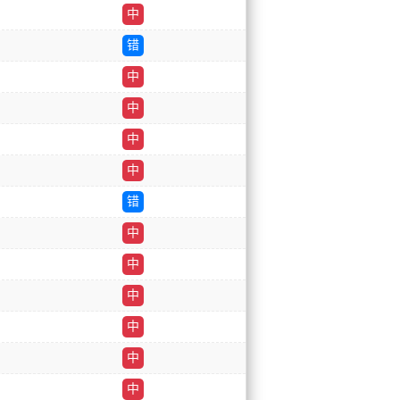
中
错
中
中
中
中
错
中
中
中
中
中
中