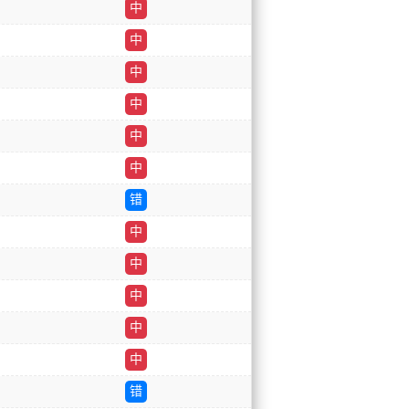
中
中
中
中
中
中
错
中
中
中
中
中
错