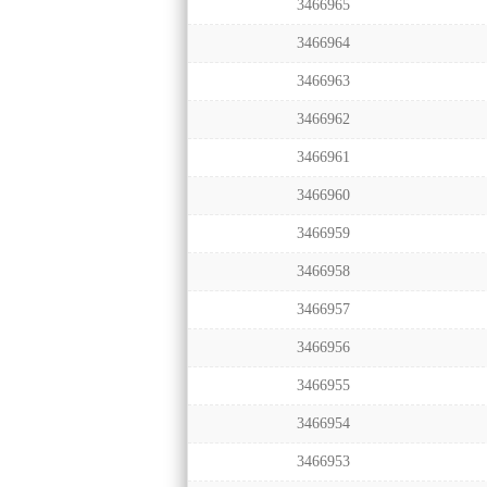
3466965
3466964
3466963
3466962
3466961
3466960
3466959
3466958
3466957
3466956
3466955
3466954
3466953