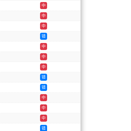
中
中
中
错
中
中
中
错
错
中
中
中
错