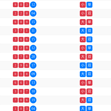
12
小
单
9
0
3
04
小
双
2
2
0
15
大
单
6
0
9
11
大
双
3
7
1
15
大
双
3
6
6
12
小
单
1
2
9
20
大
双
5
7
8
17
小
双
2
9
6
09
大
双
0
1
8
13
小
单
6
6
1
10
小
双
3
0
7
19
大
双
7
6
6
04
大
单
1
0
3