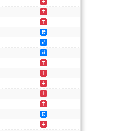
中
中
中
错
错
错
中
中
中
中
中
错
中