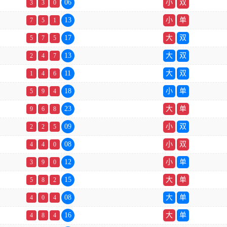
06
小
双
3
3
0
13
小
单
7
5
1
17
大
双
5
7
5
13
大
双
2
4
7
11
大
双
1
4
6
18
小
单
5
9
4
23
大
单
9
6
8
09
小
双
2
2
5
08
小
双
4
4
0
12
小
单
3
9
0
15
大
单
5
8
2
08
大
单
4
0
4
16
大
单
4
8
4