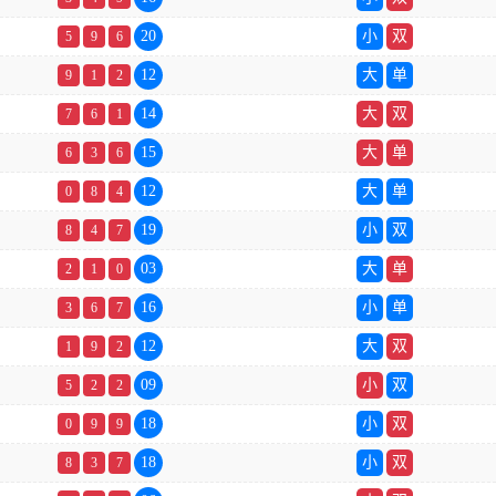
20
小
双
5
9
6
12
大
单
9
1
2
14
大
双
7
6
1
15
大
单
6
3
6
12
大
单
0
8
4
19
小
双
8
4
7
03
大
单
2
1
0
16
小
单
3
6
7
12
大
双
1
9
2
09
小
双
5
2
2
18
小
双
0
9
9
18
小
双
8
3
7