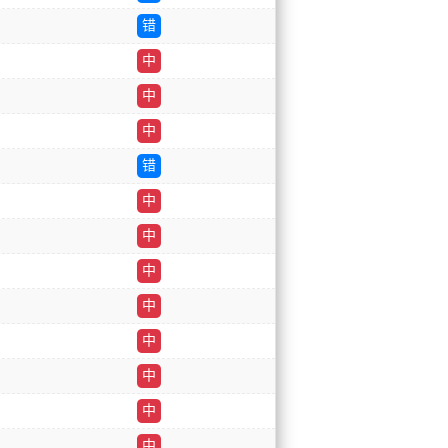
错
中
中
中
错
中
中
中
中
中
中
中
中