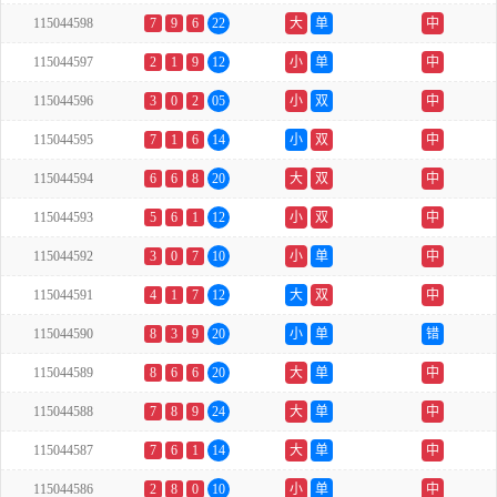
115044598
7
9
6
22
大
单
中
115044597
2
1
9
12
小
单
中
115044596
3
0
2
05
小
双
中
115044595
7
1
6
14
小
双
中
115044594
6
6
8
20
大
双
中
115044593
5
6
1
12
小
双
中
115044592
3
0
7
10
小
单
中
115044591
4
1
7
12
大
双
中
115044590
8
3
9
20
小
单
错
115044589
8
6
6
20
大
单
中
115044588
7
8
9
24
大
单
中
115044587
7
6
1
14
大
单
中
115044586
2
8
0
10
小
单
中