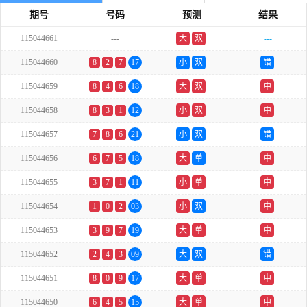
期号
号码
预测
结果
115044661
---
大
双
---
115044660
8
2
7
17
小
双
错
115044659
8
4
6
18
大
双
中
115044658
8
3
1
12
小
双
中
115044657
7
8
6
21
小
双
错
115044656
6
7
5
18
大
单
中
115044655
3
7
1
11
小
单
中
115044654
1
0
2
03
小
双
中
115044653
3
9
7
19
大
单
中
115044652
2
4
3
09
大
双
错
115044651
8
0
9
17
大
单
中
115044650
6
4
5
15
大
单
中