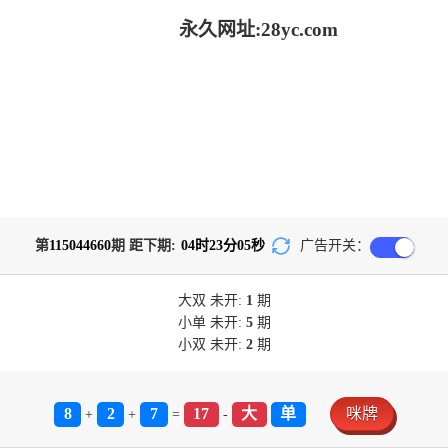
永久网址:28yc.com
第
115044660
期 距下期:
04
时
23
分
05
秒
广告开关：
大双
未开:
1
期
小单
未开:
5
期
小双
未开:
2
期
8
2
7
17
大
单
咪牌
+
+
=
-