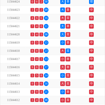
115044624
0
6
2
08
大
单
错
115044623
3
4
2
09
大
单
中
115044622
4
6
6
16
大
双
中
115044621
7
4
0
11
大
单
中
115044620
3
4
1
08
大
双
中
115044619
8
5
2
15
小
单
中
115044618
8
8
7
23
大
双
中
115044617
6
4
3
13
小
单
中
115044616
9
6
2
17
大
单
中
115044615
1
5
8
14
小
双
中
115044614
9
1
6
16
大
双
中
115044613
8
9
4
21
小
单
中
115044612
3
4
1
08
小
双
中