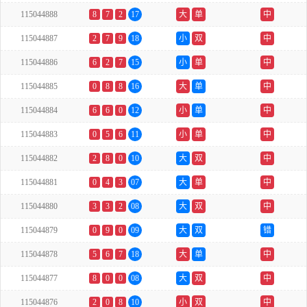
115044888
8
7
2
17
大
单
中
115044887
2
7
9
18
小
双
中
115044886
6
2
7
15
小
单
中
115044885
0
8
8
16
大
单
中
115044884
6
6
0
12
小
单
中
115044883
0
5
6
11
小
单
中
115044882
2
8
0
10
大
双
中
115044881
0
4
3
07
大
单
中
115044880
3
3
2
08
大
双
中
115044879
0
9
0
09
大
双
错
115044878
5
6
7
18
大
单
中
115044877
8
0
0
08
大
双
中
115044876
2
0
8
10
小
双
中