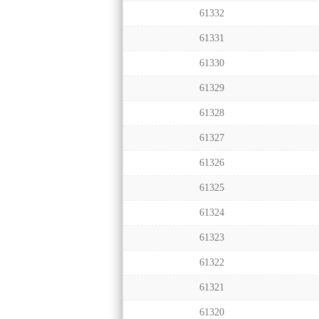
61332
61331
61330
61329
61328
61327
61326
61325
61324
61323
61322
61321
61320