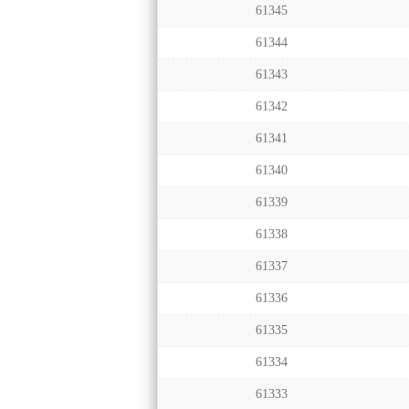
61345
61344
61343
61342
61341
61340
61339
61338
61337
61336
61335
61334
61333