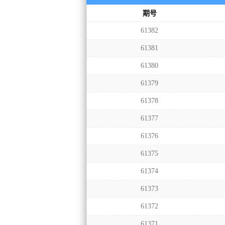
期号
61382
61381
61380
61379
61378
61377
61376
61375
61374
61373
61372
61371