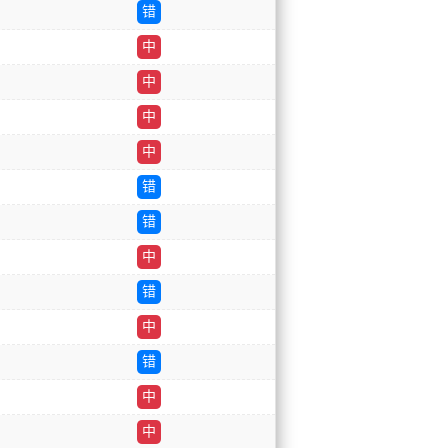
错
中
中
中
中
错
错
中
错
中
错
中
中