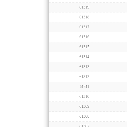
61319
61318
61317
61316
61315
61314
61313
61312
61311
61310
61309
61308
61307