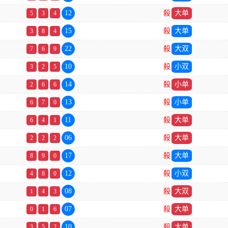
12
殺
大单
5
3
4
15
殺
大单
3
8
4
22
殺
大双
7
6
9
10
殺
小双
3
2
5
14
殺
小单
2
6
6
13
殺
小单
6
7
0
11
殺
大单
6
4
1
06
殺
大单
2
2
2
17
殺
大单
8
9
0
12
殺
小双
4
8
0
08
殺
大双
1
4
3
07
殺
大单
0
1
6
10
殺
大单
3
5
2