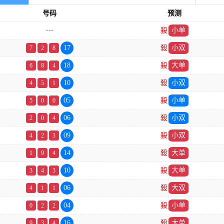
号码
预测
---
殺
小单
17
殺
小双
7
2
8
18
殺
大单
6
8
4
10
殺
小双
4
5
1
05
殺
小单
5
0
0
06
殺
小双
2
0
4
09
殺
小双
4
2
3
14
殺
大单
1
9
4
10
殺
大单
3
4
3
06
殺
大双
4
1
1
04
殺
小单
0
2
2
16
殺
大单
9
3
4