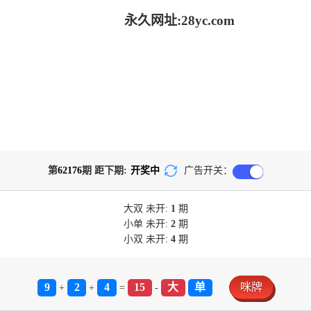
永久网址:28yc.com
第
62176
期 距下期:
开奖中
广告开关：
大双
未开:
1
期
小单
未开:
2
期
小双
未开:
4
期
9
2
4
15
大
单
咪牌
+
+
=
-