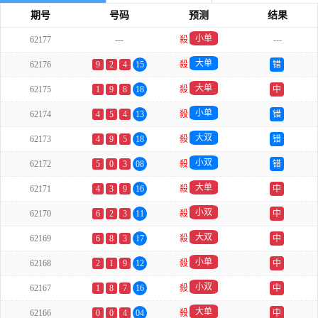
期号
号码
预测
结果
小单
62177
---
殺
---
大单
62176
9
2
4
15
殺
错
大单
62175
1
9
8
18
殺
中
小单
62174
4
5
4
13
殺
错
大双
62173
4
9
5
18
殺
错
小双
62172
5
0
3
08
殺
错
大单
62171
4
3
9
16
殺
中
小双
62170
6
2
3
11
殺
中
大双
62169
6
8
3
17
殺
中
小单
62168
2
1
9
12
殺
中
小双
62167
1
8
7
16
殺
中
大单
62166
0
0
4
04
殺
中