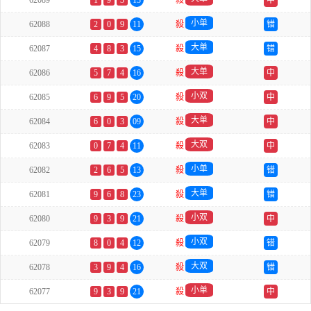
62089
1
9
3
13
殺
中
小单
62088
2
0
9
11
殺
错
大单
62087
4
8
3
15
殺
错
大单
62086
5
7
4
16
殺
中
小双
62085
6
9
5
20
殺
中
大单
62084
6
0
3
09
殺
中
大双
62083
0
7
4
11
殺
中
小单
62082
2
6
5
13
殺
错
大单
62081
9
6
8
23
殺
错
小双
62080
9
3
9
21
殺
中
小双
62079
8
0
4
12
殺
错
大双
62078
3
9
4
16
殺
错
小单
62077
9
3
9
21
殺
中