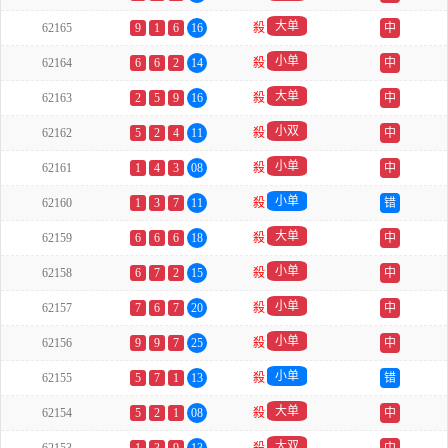
大单
62165
9
1
6
16
殺
中
小单
62164
6
6
2
14
殺
中
大单
62163
2
5
9
16
殺
中
小双
62162
5
2
4
11
殺
中
小单
62161
1
4
3
08
殺
中
小单
62160
1
3
7
11
殺
错
大单
62159
6
6
6
18
殺
中
小单
62158
6
7
2
15
殺
中
小单
62157
7
6
7
20
殺
中
小单
62156
9
9
7
25
殺
中
小单
62155
5
7
1
13
殺
错
大单
62154
5
2
1
08
殺
中
大双