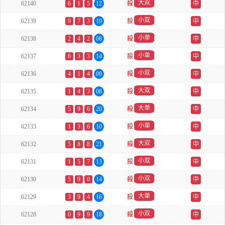
大双
62140
6
1
5
12
殺
中
小双
62139
9
7
3
19
殺
中
小单
62138
2
4
2
08
殺
中
小单
62137
8
3
3
14
殺
中
小双
62136
4
1
4
09
殺
中
大双
62135
1
4
3
08
殺
中
大单
62134
5
9
6
20
殺
中
小单
62133
1
3
6
10
殺
中
大双
62132
5
8
8
21
殺
中
小双
62131
1
5
7
13
殺
中
小双
62130
5
9
0
14
殺
中
大单
62129
3
9
4
16
殺
中
小双
62128
0
9
9
18
殺
中