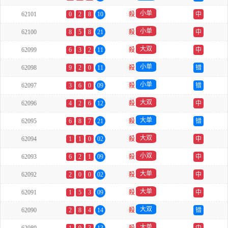
小单
62101
0
2
8
10
殺
中
小单
62100
8
5
8
21
殺
中
大双
62099
6
3
2
11
殺
中
小单
62098
9
2
0
11
殺
错
小单
62097
3
6
0
09
殺
错
大双
62096
4
2
6
12
殺
中
大单
62095
6
8
7
21
殺
错
大双
62094
1
1
0
02
殺
中
小双
62093
6
2
1
09
殺
中
大单
62092
2
0
0
02
殺
中
大单
62091
1
5
3
09
殺
中
大双
62090
2
8
4
14
殺
错
大单