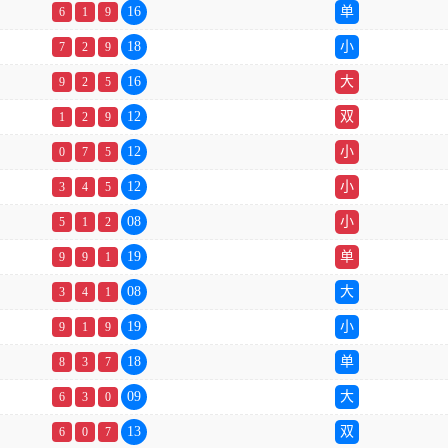
16
单
6
1
9
18
小
7
2
9
16
大
9
2
5
12
双
1
2
9
12
小
0
7
5
12
小
3
4
5
08
小
5
1
2
19
单
9
9
1
08
大
3
4
1
19
小
9
1
9
18
单
8
3
7
09
大
6
3
0
13
双
6
0
7