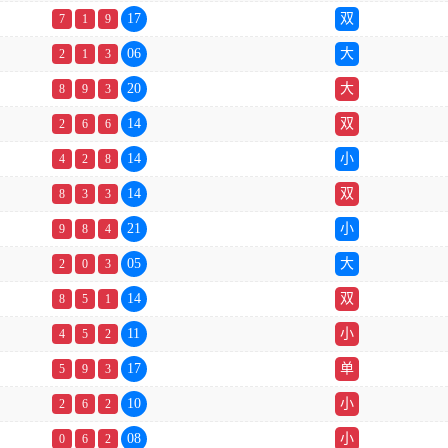
17
双
7
1
9
06
大
2
1
3
20
大
8
9
3
14
双
2
6
6
14
小
4
2
8
14
双
8
3
3
21
小
9
8
4
05
大
2
0
3
14
双
8
5
1
11
小
4
5
2
17
单
5
9
3
10
小
2
6
2
08
小
0
6
2