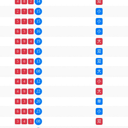
14
双
4
8
2
15
小
2
7
6
15
小
5
7
3
16
小
6
5
5
19
大
6
9
4
15
双
0
7
8
13
双
5
0
8
08
大
1
7
0
12
小
4
4
4
22
大
4
9
9
20
单
8
3
9
23
小
6
8
9
08
双
3
4
1