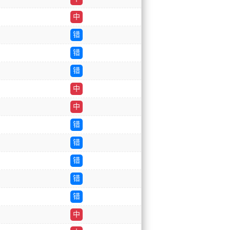
中
错
错
错
中
中
错
错
错
错
错
中