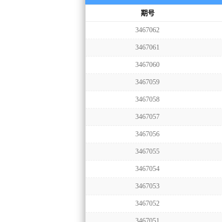
期号
3467062
3467061
3467060
3467059
3467058
3467057
3467056
3467055
3467054
3467053
3467052
3467051