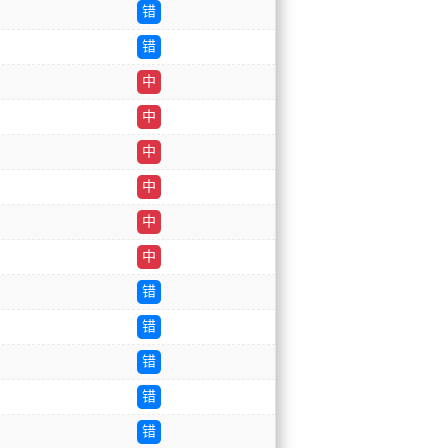
错
错
中
中
中
中
中
中
错
错
错
错
错