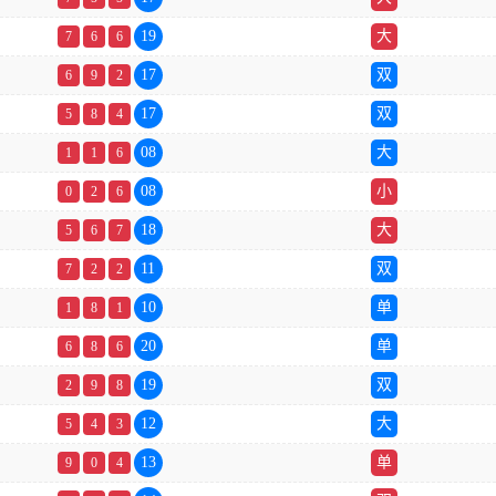
19
大
7
6
6
17
双
6
9
2
17
双
5
8
4
08
大
1
1
6
08
小
0
2
6
18
大
5
6
7
11
双
7
2
2
10
单
1
8
1
20
单
6
8
6
19
双
2
9
8
12
大
5
4
3
13
单
9
0
4