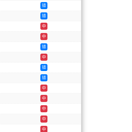
错
错
中
中
错
中
错
错
中
中
中
中
中