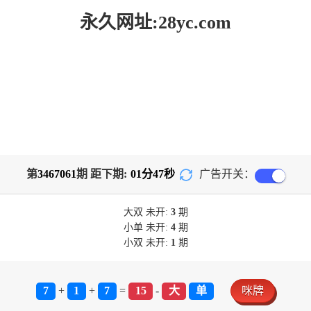
永久网址:28yc.com
第
3467061
期 距下期:
01
分
47
秒
广告开关：
大双
未开:
3
期
小单
未开:
4
期
小双
未开:
1
期
7
+
1
+
7
=
15
-
大
单
咪牌