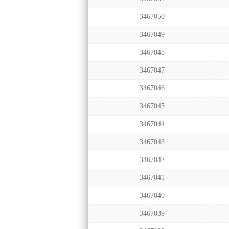
3467050
3467049
3467048
3467047
3467046
3467045
3467044
3467043
3467042
3467041
3467040
3467039