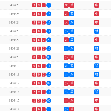
3466426
3
9
3
15
大
单
中
3466425
5
8
2
15
大
双
中
3466424
5
6
6
17
大
双
中
3466423
6
8
0
14
小
单
错
3466422
9
6
7
22
大
单
中
3466421
9
8
2
19
小
双
错
3466420
0
1
4
05
小
单
中
3466419
0
8
3
11
大
双
错
3466418
6
9
0
15
小
双
错
3466417
3
0
6
09
小
单
中
3466416
2
9
3
14
小
单
错
3466415
1
5
0
06
小
双
中
3466414
1
6
8
15
小
单
中