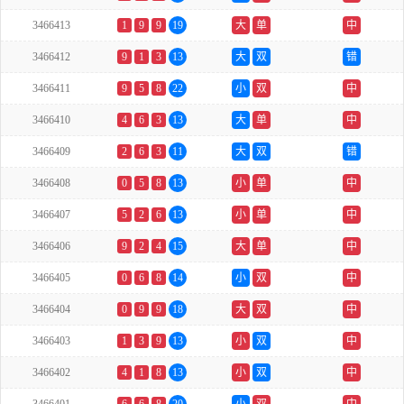
3466413
1
9
9
19
大
单
中
3466412
9
1
3
13
大
双
错
3466411
9
5
8
22
小
双
中
3466410
4
6
3
13
大
单
中
3466409
2
6
3
11
大
双
错
3466408
0
5
8
13
小
单
中
3466407
5
2
6
13
小
单
中
3466406
9
2
4
15
大
单
中
3466405
0
6
8
14
小
双
中
3466404
0
9
9
18
大
双
中
3466403
1
3
9
13
小
双
中
3466402
4
1
8
13
小
双
中