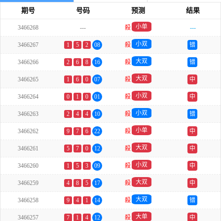
期号
号码
预测
结果
小单
3466268
---
殺
---
小双
3466267
1
5
2
08
殺
错
大双
3466266
2
6
8
16
殺
错
大双
3466265
1
6
0
07
殺
中
小双
3466264
0
1
0
01
殺
中
小双
3466263
2
4
4
10
殺
错
小单
3466262
9
7
6
22
殺
中
大双
3466261
5
7
0
12
殺
中
小双
3466260
1
5
3
09
殺
中
大双
3466259
4
8
5
17
殺
中
大双
3466258
9
4
1
14
殺
错
大单
3466257
7
1
4
12
殺
中