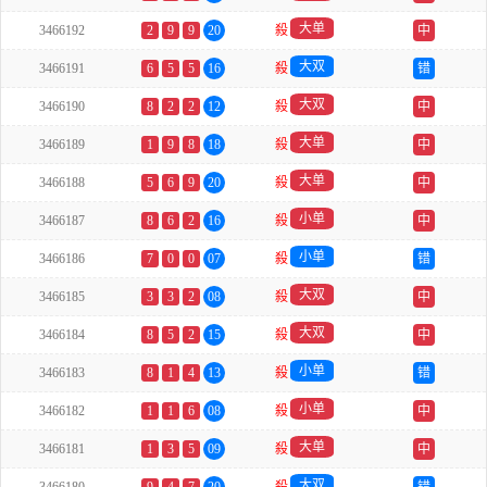
大单
3466192
2
9
9
20
殺
中
大双
3466191
6
5
5
16
殺
错
大双
3466190
8
2
2
12
殺
中
大单
3466189
1
9
8
18
殺
中
大单
3466188
5
6
9
20
殺
中
小单
3466187
8
6
2
16
殺
中
小单
3466186
7
0
0
07
殺
错
大双
3466185
3
3
2
08
殺
中
大双
3466184
8
5
2
15
殺
中
小单
3466183
8
1
4
13
殺
错
小单
3466182
1
1
6
08
殺
中
大单
3466181
1
3
5
09
殺
中
大双