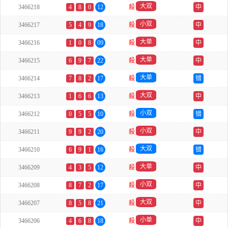
大双
3466218
4
8
0
12
殺
中
小双
3466217
5
4
9
18
殺
中
大单
3466216
1
0
8
09
殺
中
大单
3466215
6
9
7
22
殺
中
大单
3466214
7
8
2
17
殺
错
大双
3466213
1
6
6
13
殺
中
小双
3466212
0
5
5
10
殺
错
小双
3466211
9
9
2
20
殺
中
大双
3466210
6
9
1
16
殺
错
大单
3466209
4
3
5
12
殺
中
小双
3466208
8
7
2
17
殺
中
大双
3466207
8
5
8
21
殺
中
小单
3466206
4
6
8
18
殺
中