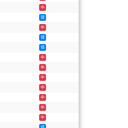
中
错
中
错
错
中
中
中
中
中
中
中
错