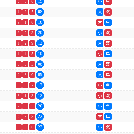
19
小
单
6
5
8
08
大
双
1
2
5
18
大
单
9
1
8
20
小
双
8
9
3
12
大
双
1
2
9
10
小
单
1
4
5
08
大
双
0
5
3
09
大
单
6
3
0
12
小
单
5
5
2
12
小
双
8
1
3
20
小
单
7
8
5
22
大
单
6
8
8
22
小
双
8
8
6