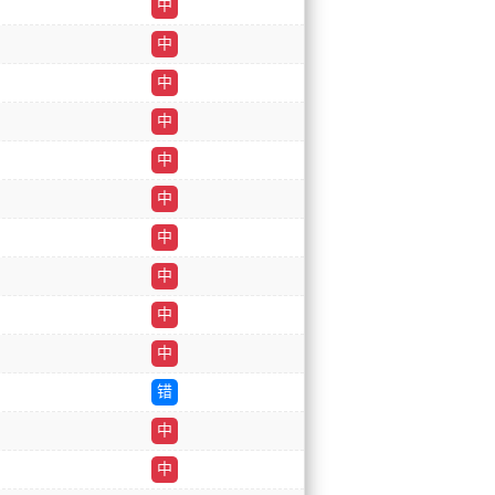
中
中
中
中
中
中
中
中
中
中
错
中
中