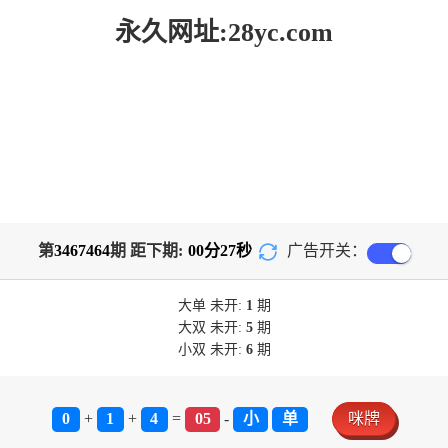
永久网址:28yc.com
第
3467464
期 距下期:
00
分
27
秒
广告开关：
大单
未开:
1
期
大双
未开:
5
期
小双
未开:
6
期
0
+
1
+
4
=
05
-
小
单
咪牌