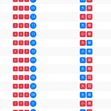
09
大
单
1
3
5
14
大
双
4
7
3
13
大
单
2
8
3
13
小
单
4
8
1
20
大
单
8
9
3
18
小
单
8
1
9
09
大
单
0
7
2
13
大
单
4
0
9
08
大
双
5
2
1
20
大
双
9
4
7
08
大
单
0
8
0
11
小
单
1
9
1