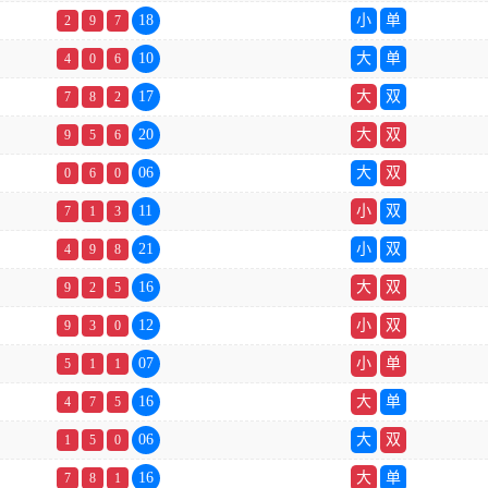
18
小
单
2
9
7
10
大
单
4
0
6
17
大
双
7
8
2
20
大
双
9
5
6
06
大
双
0
6
0
11
小
双
7
1
3
21
小
双
4
9
8
16
大
双
9
2
5
12
小
双
9
3
0
07
小
单
5
1
1
16
大
单
4
7
5
06
大
双
1
5
0
16
大
单
7
8
1