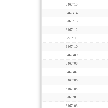
3467415
3467414
3467413
3467412
3467411
3467410
3467409
3467408
3467407
3467406
3467405
3467404
3467403