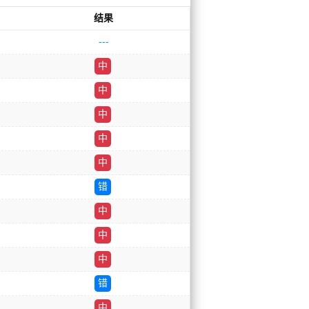
结果
---
中
中
中
中
中
错
中
中
中
错
中