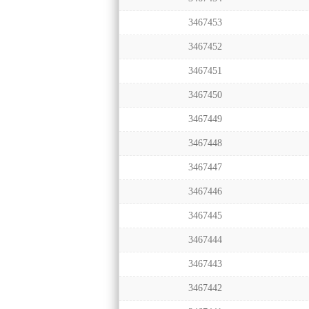
3467453
3467452
3467451
3467450
3467449
3467448
3467447
3467446
3467445
3467444
3467443
3467442