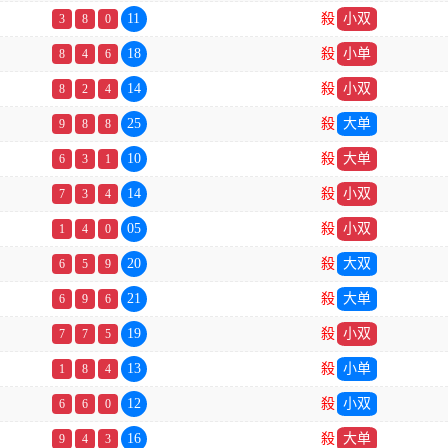
11
殺
小双
3
8
0
18
殺
小单
8
4
6
14
殺
小双
8
2
4
25
殺
大单
9
8
8
10
殺
大单
6
3
1
14
殺
小双
7
3
4
05
殺
小双
1
4
0
20
殺
大双
6
5
9
21
殺
大单
6
9
6
19
殺
小双
7
7
5
13
殺
小单
1
8
4
12
殺
小双
6
6
0
16
殺
大单
9
4
3