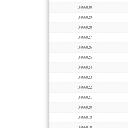
3466830
3466829
3466828
3466827
3466826
3466825
3466824
3466823
3466822
3466821
3466820
3466819
3466818