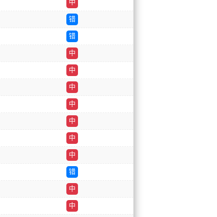
中
错
错
中
中
中
中
中
中
中
错
中
中