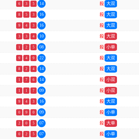
14
殺
大双
6
3
5
16
殺
大双
8
5
3
16
殺
大双
9
4
3
10
殺
大双
3
3
4
08
殺
小单
1
2
5
22
殺
大双
9
4
9
14
殺
大双
8
2
4
14
殺
小双
1
7
6
09
殺
小双
1
1
7
16
殺
大双
9
4
3
09
殺
小单
0
9
0
07
殺
大单
2
0
5
07
殺
小单
0
2
5