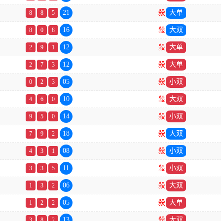
21
殺
大单
8
8
5
16
殺
大双
8
0
8
12
殺
大单
2
9
1
12
殺
大单
2
7
3
05
殺
小双
0
2
3
10
殺
大双
4
6
0
14
殺
小双
9
5
0
18
殺
大双
7
9
2
08
殺
小双
4
3
1
11
殺
小双
3
3
5
06
殺
大双
1
3
2
05
殺
大单
1
2
2
13
殺
大双
3
8
2