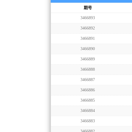
期号
3466893
3466892
3466891
3466890
3466889
3466888
3466887
3466886
3466885
3466884
3466883
3466882