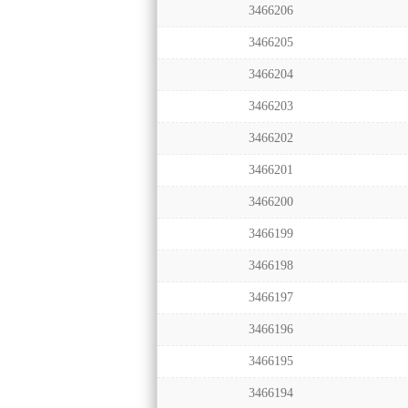
3466206
3466205
3466204
3466203
3466202
3466201
3466200
3466199
3466198
3466197
3466196
3466195
3466194