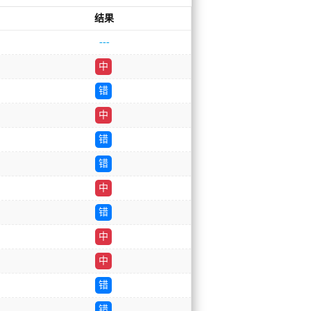
结果
---
中
错
中
错
错
中
错
中
中
错
错