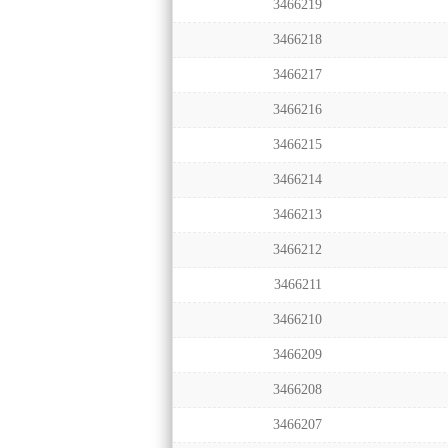
3466219
3466218
3466217
3466216
3466215
3466214
3466213
3466212
3466211
3466210
3466209
3466208
3466207