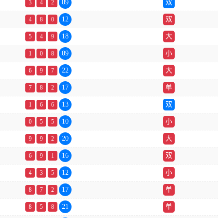
09
双
3
4
2
12
双
4
8
0
18
大
5
4
9
09
小
1
0
8
22
大
6
9
7
17
单
7
8
2
13
双
1
6
6
10
小
0
5
5
20
大
9
9
2
16
双
6
9
1
12
小
4
3
5
17
单
8
7
2
21
单
8
5
8