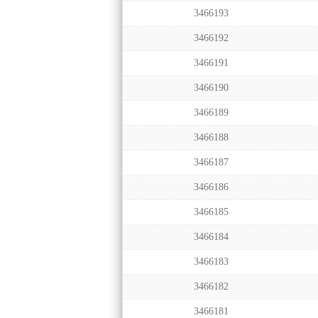
3466193
3466192
3466191
3466190
3466189
3466188
3466187
3466186
3466185
3466184
3466183
3466182
3466181