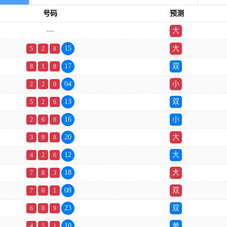
号码
预测
---
大
15
大
5
2
8
17
双
8
1
8
04
小
2
2
0
13
双
5
2
6
16
小
2
6
8
20
大
3
9
8
12
大
4
2
6
18
大
7
8
3
08
双
7
0
1
23
双
6
8
9
10
单
4
5
1