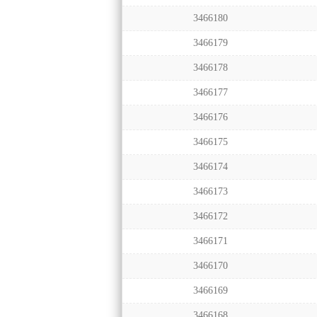
3466180
3466179
3466178
3466177
3466176
3466175
3466174
3466173
3466172
3466171
3466170
3466169
3466168