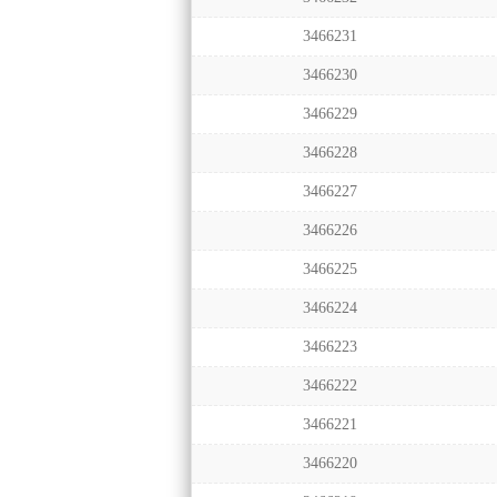
3466231
3466230
3466229
3466228
3466227
3466226
3466225
3466224
3466223
3466222
3466221
3466220