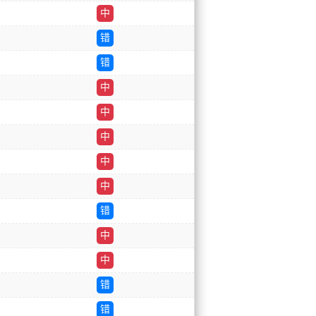
中
错
错
中
中
中
中
中
错
中
中
错
错