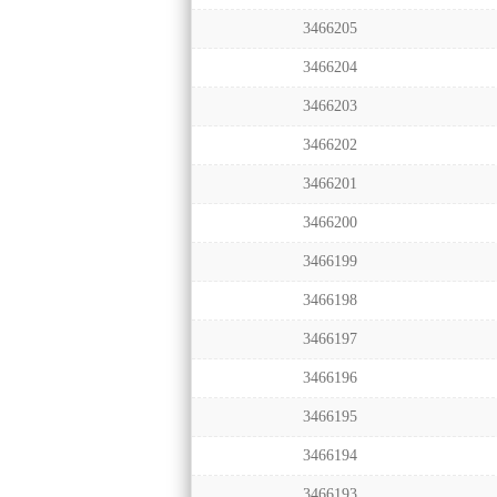
3466205
3466204
3466203
3466202
3466201
3466200
3466199
3466198
3466197
3466196
3466195
3466194
3466193