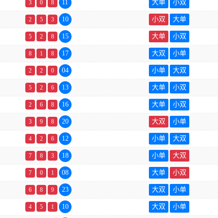
11
大单
小双
3
0
8
10
小双
大单
2
5
3
15
大单
小双
5
2
8
17
大双
小单
8
1
8
04
小单
大双
2
2
0
13
大单
小双
5
2
6
16
大单
小双
2
6
8
20
大双
小单
3
9
8
12
小单
大双
4
2
6
18
小单
大双
7
8
3
08
大单
小双
7
0
1
23
大双
小单
6
8
9
10
大双
小单
4
5
1