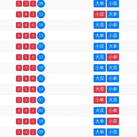
09
大单
小双
5
3
1
12
小双
大单
1
8
3
10
大双
小单
0
4
6
13
大单
小双
1
9
3
07
小双
大单
1
4
2
13
大双
小单
3
1
9
10
小单
大双
0
3
7
15
大双
小单
2
4
9
14
大双
小单
0
5
9
07
小单
大双
2
3
2
05
大双
小单
4
0
1
10
大单
小双
1
4
5
09
大单
小双
3
4
2