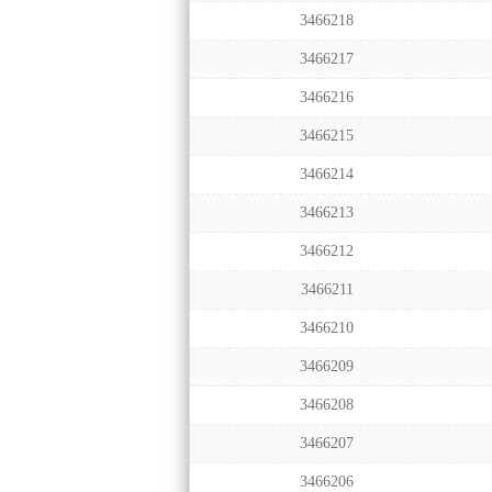
3466218
3466217
3466216
3466215
3466214
3466213
3466212
3466211
3466210
3466209
3466208
3466207
3466206