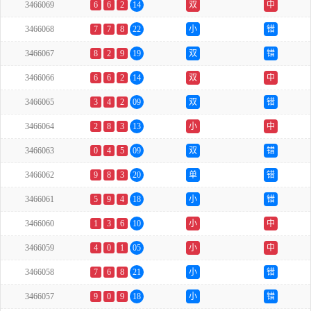
3466069
6
6
2
14
双
中
3466068
7
7
8
22
小
错
3466067
8
2
9
19
双
错
3466066
6
6
2
14
双
中
3466065
3
4
2
09
双
错
3466064
2
8
3
13
小
中
3466063
0
4
5
09
双
错
3466062
9
8
3
20
单
错
3466061
5
9
4
18
小
错
3466060
1
3
6
10
小
中
3466059
4
0
1
05
小
中
3466058
7
6
8
21
小
错
3466057
9
0
9
18
小
错