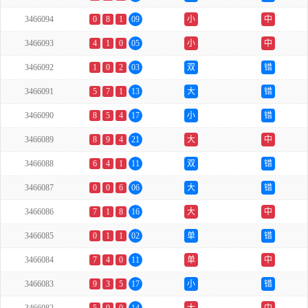
3466094
0
8
1
09
小
中
3466093
4
1
0
05
小
中
3466092
1
0
2
03
双
错
3466091
5
7
1
13
大
错
3466090
8
5
4
17
小
错
3466089
8
9
4
21
大
中
3466088
6
4
1
11
双
错
3466087
0
0
6
06
大
错
3466086
7
1
8
16
大
中
3466085
0
1
1
02
单
错
3466084
7
4
0
11
单
中
3466083
9
3
5
17
小
错