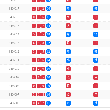
3466018
9
9
2
20
双
中
3466017
1
3
2
06
单
错
3466016
0
5
6
11
单
中
3466015
7
0
7
14
大
中
3466014
5
8
5
18
单
错
3466013
6
8
8
22
双
中
3466012
3
4
5
12
单
错
3466011
7
1
6
14
小
错
3466010
8
2
0
10
小
中
3466009
4
1
5
10
双
中
3466008
0
0
0
00
双
中
3466007
3
9
4
16
双
中
3466006
0
4
7
11
双
错