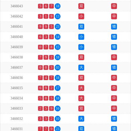
3466043
5
6
7
18
双
中
3466042
3
1
9
13
小
中
3466041
9
9
5
23
双
错
3466040
6
3
5
14
小
错
3466039
0
7
8
15
小
错
3466038
7
9
2
18
双
中
3466037
0
0
3
03
大
错
3466036
7
4
7
18
双
中
3466035
6
9
2
17
大
中
3466034
5
8
5
18
大
中
3466033
2
5
9
16
双
中
3466032
3
5
2
10
大
错
3466031
7
7
9
23
双
错