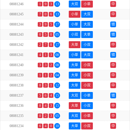
08081246
1
9
3
13
大双
小单
中
08081245
7
0
6
13
小单
大双
中
08081244
3
9
5
17
小单
大双
错
08081243
0
5
0
05
小双
大单
错
08081242
2
7
8
17
大单
小双
中
08081241
4
1
3
08
小单
大双
错
08081240
3
3
2
08
大单
小双
中
08081239
1
1
2
04
大单
小双
中
08081238
8
3
1
12
大单
小双
中
08081237
5
6
4
15
大双
小单
错
08081236
8
4
3
15
大单
小双
中
08081235
0
2
3
05
大双
小单
中
08081234
6
4
0
10
大单
小双
中