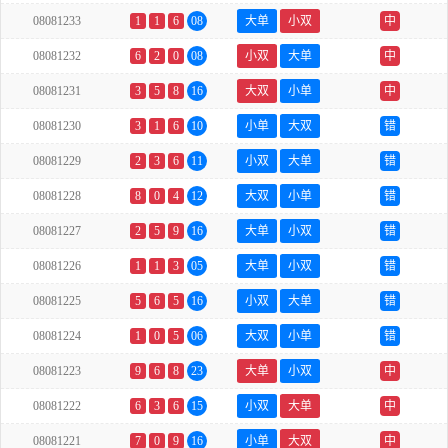
08081233
1
1
6
08
大单
小双
中
08081232
6
2
0
08
小双
大单
中
08081231
3
5
8
16
大双
小单
中
08081230
3
1
6
10
小单
大双
错
08081229
2
3
6
11
小双
大单
错
08081228
8
0
4
12
大双
小单
错
08081227
2
5
9
16
大单
小双
错
08081226
1
1
3
05
大单
小双
错
08081225
5
6
5
16
小双
大单
错
08081224
1
0
5
06
大双
小单
错
08081223
9
6
8
23
大单
小双
中
08081222
6
3
6
15
小双
大单
中
08081221
7
0
9
16
小单
大双
中