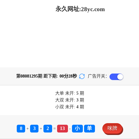
永久网址:28yc.com
第
08081295
期 距下期:
00
分
28
秒
广告开关：
大单
未开:
5
期
大双
未开:
3
期
小双
未开:
4
期
8
3
2
13
小
单
咪牌
+
+
=
-