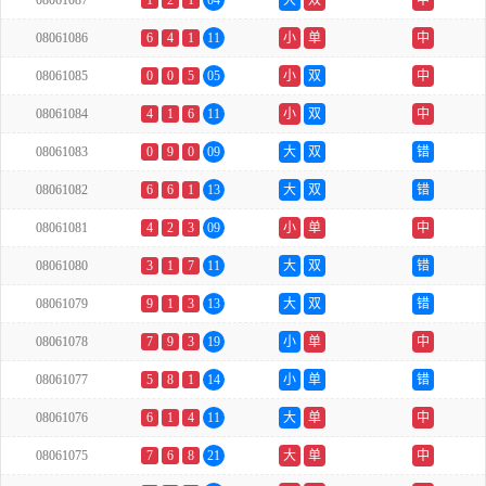
08061087
1
2
1
04
大
双
中
08061086
6
4
1
11
小
单
中
08061085
0
0
5
05
小
双
中
08061084
4
1
6
11
小
双
中
08061083
0
9
0
09
大
双
错
08061082
6
6
1
13
大
双
错
08061081
4
2
3
09
小
单
中
08061080
3
1
7
11
大
双
错
08061079
9
1
3
13
大
双
错
08061078
7
9
3
19
小
单
中
08061077
5
8
1
14
小
单
错
08061076
6
1
4
11
大
单
中
08061075
7
6
8
21
大
单
中