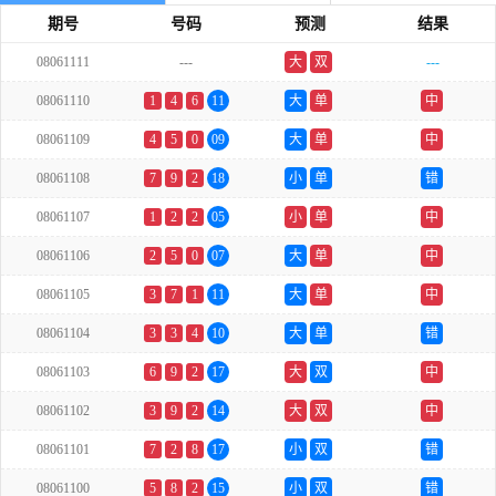
期号
号码
预测
结果
08061111
---
大
双
---
08061110
1
4
6
11
大
单
中
08061109
4
5
0
09
大
单
中
08061108
7
9
2
18
小
单
错
08061107
1
2
2
05
小
单
中
08061106
2
5
0
07
大
单
中
08061105
3
7
1
11
大
单
中
08061104
3
3
4
10
大
单
错
08061103
6
9
2
17
大
双
中
08061102
3
9
2
14
大
双
中
08061101
7
2
8
17
小
双
错
08061100
5
8
2
15
小
双
错