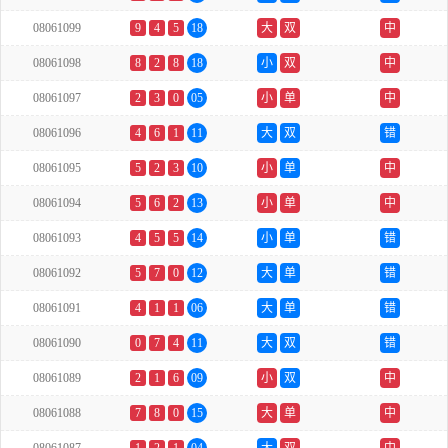
08061099
9
4
5
18
大
双
中
08061098
8
2
8
18
小
双
中
08061097
2
3
0
05
小
单
中
08061096
4
6
1
11
大
双
错
08061095
5
2
3
10
小
单
中
08061094
5
6
2
13
小
单
中
08061093
4
5
5
14
小
单
错
08061092
5
7
0
12
大
单
错
08061091
4
1
1
06
大
单
错
08061090
0
7
4
11
大
双
错
08061089
2
1
6
09
小
双
中
08061088
7
8
0
15
大
单
中