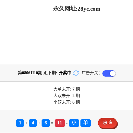
永久网址:28yc.com
第
08061110
期 距下期:
开奖中
广告开关：
大单
未开:
7
期
大双
未开:
2
期
小双
未开:
6
期
1
4
6
11
小
单
咪牌
+
+
=
-