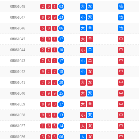
08061048
2
0
1
03
大
双
错
08061047
8
6
9
23
小
双
错
08061046
5
0
1
06
大
单
错
08061045
7
9
1
17
大
单
中
08061044
2
7
1
10
小
单
中
08061043
7
8
2
17
小
单
中
08061042
9
2
7
18
小
双
中
08061041
7
6
7
20
大
双
中
08061040
7
9
9
25
大
双
中
08061039
8
9
0
17
大
单
中
08061038
9
3
1
13
小
双
中
08061037
1
8
5
14
大
双
中
08061036
3
0
3
06
大
双
中