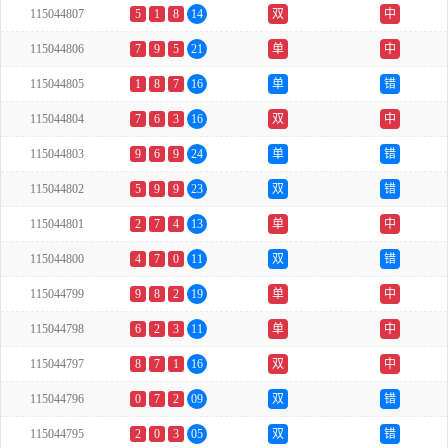
115044807
5
1
8
14
双
中
115044806
7
9
5
21
单
中
115044805
1
8
7
16
单
错
115044804
7
6
3
16
双
中
115044803
9
6
9
24
单
错
115044802
5
9
9
23
双
错
115044801
2
7
4
13
单
中
115044800
4
7
0
11
双
错
115044799
9
8
2
19
单
中
115044798
6
2
3
11
单
中
115044797
8
7
1
16
双
中
115044796
0
7
2
09
双
错
115044795
2
0
3
05
双
错