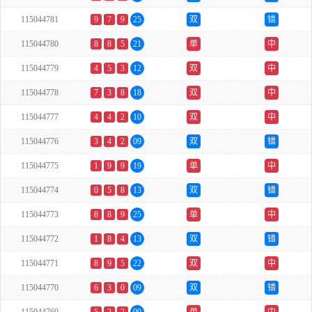
115044781
9
7
9
25
双
错
115044780
8
8
5
21
单
中
115044779
4
5
3
12
双
中
115044778
7
3
8
18
双
中
115044777
4
4
2
10
双
中
115044776
3
4
2
09
双
错
115044775
1
9
9
19
单
中
115044774
0
5
8
13
双
错
115044773
8
8
9
25
单
中
115044772
1
8
4
13
双
错
115044771
8
9
5
22
双
中
115044770
6
3
0
09
双
错