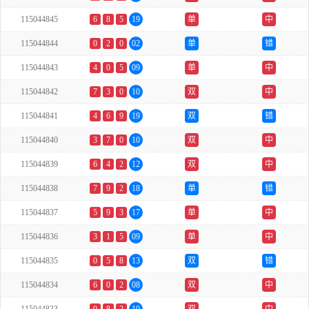
115044845
6
8
5
19
单
中
115044844
0
2
0
02
单
错
115044843
4
0
5
09
单
中
115044842
7
3
0
10
双
中
115044841
4
6
9
19
双
错
115044840
3
7
0
10
双
中
115044839
6
4
2
12
双
中
115044838
7
9
2
18
单
错
115044837
5
9
3
17
单
中
115044836
3
1
5
09
单
中
115044835
0
5
8
13
双
错
115044834
6
0
2
08
双
中