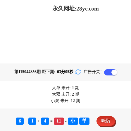
永久网址:28yc.com
第
115044856
期 距下期:
03
分
05
秒
广告开关：
大单
未开:
1
期
大双
未开:
2
期
小双
未开:
12
期
6
1
4
11
小
单
咪牌
+
+
=
-